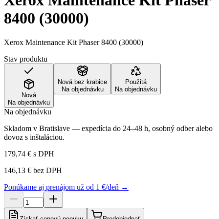
Xerox Maintenance Kit Phaser
8400 (30000)
Xerox Maintenance Kit Phaser 8400 (30000)
Stav produktu
Nová bez krabice
Použitá
Na objednávku
Na objednávku
Nová
Na objednávku
Na objednávku
Skladom v Bratislave — expedícia do 24–48 h, osobný odber alebo
dovoz s inštaláciou.
179,74 €
s DPH
146,13 €
bez DPH
Ponúkame aj prenájom už od 1 €/deň →
Získať cenovú ponuku
Predobjednať