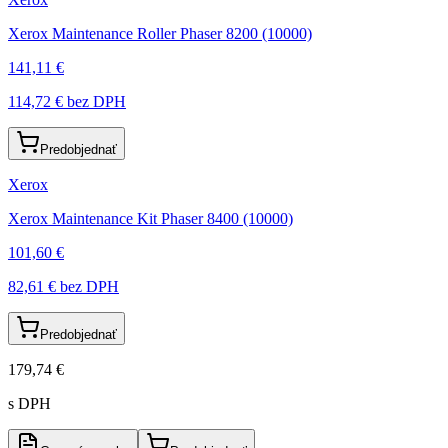
Xerox Maintenance Roller Phaser 8200 (10000)
141,11 €
114,72 €
bez DPH
Predobjednať
Xerox
Xerox Maintenance Kit Phaser 8400 (10000)
101,60 €
82,61 €
bez DPH
Predobjednať
179,74 €
s DPH