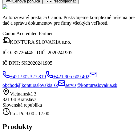
Cenová ponuka
Predobjednať
Autorizovaný predajca Canon
. Poskytujeme komplexné riešenia pre
tlač a správu dokumentov pre firmy všetkých veľkostí.
Canon Accredited Partner
KONTURA SLOVAKIA s.r.o.
IČO:
35726446
| DIČ:
2020241905
IČ DPH:
SK2020241905
+421 905 327 819
+421 905 609 402
obchod@konturaslovakia.sk
servis@konturaslovakia.sk
Vietnamská 3
821 04
Bratislava
Slovenská republika
Po - Pi: 9:00 - 17:00
Produkty