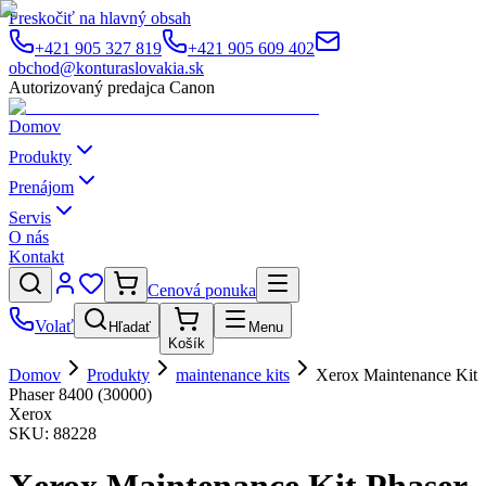
Preskočiť na hlavný obsah
+421 905 327 819
+421 905 609 402
obchod@konturaslovakia.sk
Autorizovaný predajca Canon
Domov
Produkty
Prenájom
Servis
O nás
Kontakt
Cenová ponuka
Volať
Hľadať
Menu
Košík
Domov
Produkty
maintenance kits
Xerox Maintenance Kit
Phaser 8400 (30000)
Xerox
SKU:
88228