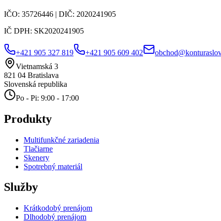
IČO:
35726446
| DIČ:
2020241905
IČ DPH:
SK2020241905
+421 905 327 819
+421 905 609 402
obchod@konturaslov
Vietnamská 3
821 04
Bratislava
Slovenská republika
Po - Pi: 9:00 - 17:00
Produkty
Multifunkčné zariadenia
Tlačiarne
Skenery
Spotrebný materiál
Služby
Krátkodobý prenájom
Dlhodobý prenájom