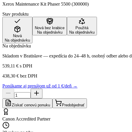
Xerox Maintenance Kit Phaser 5500 (300000)
Stav produktu
Nová bez krabice
Použitá
Na objednávku
Na objednávku
Nová
Na objednávku
Na objednávku
Skladom v Bratislave — expedícia do 24–48 h, osobný odber alebo do
539,11 €
s DPH
438,30 €
bez DPH
Ponúkame aj prenájom už od 1 €/deň →
Získať cenovú ponuku
Predobjednať
Canon Accredited Partner