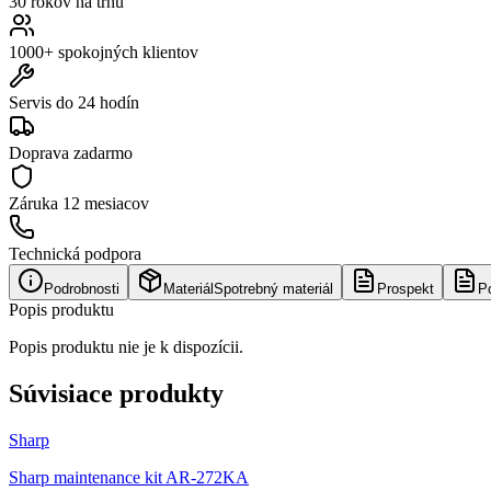
30 rokov na trhu
1000+ spokojných klientov
Servis do 24 hodín
Doprava zadarmo
Záruka
12 mesiacov
Technická podpora
Podrobnosti
Materiál
Spotrebný materiál
Prospekt
P
Popis produktu
Popis produktu nie je k dispozícii.
Súvisiace produkty
Sharp
Sharp maintenance kit AR-272KA