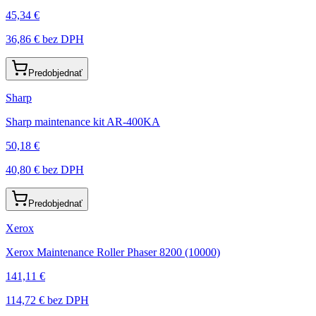
45,34 €
36,86 €
bez DPH
Predobjednať
Sharp
Sharp maintenance kit AR-400KA
50,18 €
40,80 €
bez DPH
Predobjednať
Xerox
Xerox Maintenance Roller Phaser 8200 (10000)
141,11 €
114,72 €
bez DPH