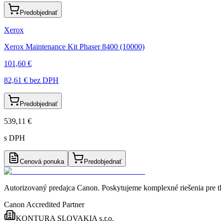
Predobjednať
Xerox
Xerox Maintenance Kit Phaser 8400 (10000)
101,60 €
82,61 €
bez DPH
Predobjednať
539,11 €
s DPH
Cenová ponuka
Predobjednať
Autorizovaný predajca Canon
. Poskytujeme komplexné riešenia pre t
Canon Accredited Partner
KONTURA SLOVAKIA s.r.o.