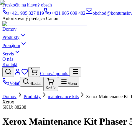
Preskočiť na hlavný obsah
+421 905 327 819
+421 905 609 402
obchod@konturaslov
Autorizovaný predajca Canon
Domov
Produkty
Prenájom
Servis
O nás
Kontakt
Cenová ponuka
Volať
Hľadať
Menu
Košík
Domov
Produkty
maintenance kits
Xerox Maintenance Kit 
Xerox
SKU:
88238
Xerox Maintenance Kit Phaser 