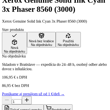
Xerox Genuine Solid Ink Cyan
3x Phaser 8560 (3000)
Xerox Genuine Solid Ink Cyan 3x Phaser 8560 (3000)
Stav produktu
Nová bez krabice
Použitá
Na objednávku
Na objednávku
Nová
Na objednávku
Na objednávku
Skladom v Bratislave — expedícia do 24–48 h, osobný odber alebo
dovoz s inštaláciou.
106,95 €
s DPH
86,95 €
bez DPH
Ponúkame aj prenájom už od 1 €/deň →
Získať cenovú ponuku
Predobjednať