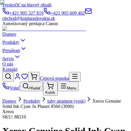
Preskočiť na hlavný obsah
+421 905 327 819
+421 905 609 402
obchod@konturaslovakia.sk
Autorizovaný predajca Canon
Domov
Produkty
Prenájom
Servis
O nás
Kontakt
Cenová ponuka
Volať
Hľadať
Menu
Košík
Domov
Produkty
tuhy atrament (vosk)
Xerox Genuine
Solid Ink Cyan 3x Phaser 8560 (3000)
Xerox
SKU:
88210