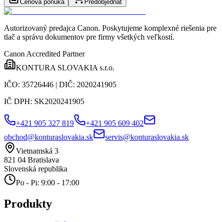
Cenová ponuka
Predobjednať
Autorizovaný predajca Canon
. Poskytujeme komplexné riešenia pre
tlač a správu dokumentov pre firmy všetkých veľkostí.
Canon Accredited Partner
KONTURA SLOVAKIA s.r.o.
IČO:
35726446
| DIČ:
2020241905
IČ DPH:
SK2020241905
+421 905 327 819
+421 905 609 402
obchod@konturaslovakia.sk
servis@konturaslovakia.sk
Vietnamská 3
821 04
Bratislava
Slovenská republika
Po - Pi: 9:00 - 17:00
Produkty