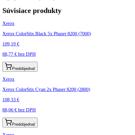
Súvisiace produkty
Xerox
Xerox ColorStix Black 5x Phaser 8200 (7000)
109,19 €
88,77 €
bez DPH
Predobjednať
Xerox
Xerox ColorStix Cyan 2x Phaser 8200 (2800)
108,33 €
88,06 €
bez DPH
Predobjednať
Xerox