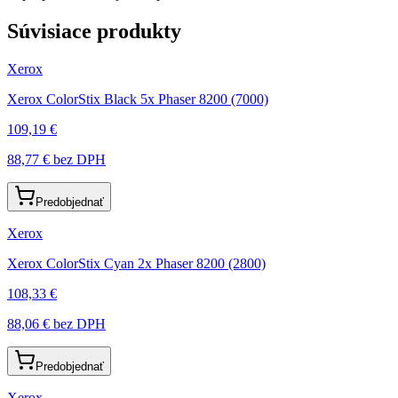
Súvisiace produkty
Xerox
Xerox ColorStix Black 5x Phaser 8200 (7000)
109,19 €
88,77 €
bez DPH
Predobjednať
Xerox
Xerox ColorStix Cyan 2x Phaser 8200 (2800)
108,33 €
88,06 €
bez DPH
Predobjednať
Xerox