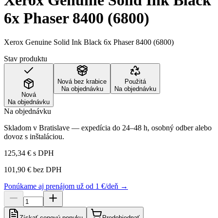
Xerox Genuine Solid Ink Black
6x Phaser 8400 (6800)
Xerox Genuine Solid Ink Black 6x Phaser 8400 (6800)
Stav produktu
Nová bez krabice
Použitá
Na objednávku
Na objednávku
Nová
Na objednávku
Na objednávku
Skladom v Bratislave — expedícia do 24–48 h, osobný odber alebo
dovoz s inštaláciou.
125,34 €
s DPH
101,90 €
bez DPH
Ponúkame aj prenájom už od 1 €/deň →
Získať cenovú ponuku
Predobjednať