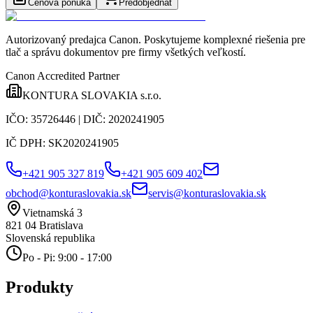
Cenová ponuka
Predobjednať
Autorizovaný predajca Canon
. Poskytujeme komplexné riešenia pre
tlač a správu dokumentov pre firmy všetkých veľkostí.
Canon Accredited Partner
KONTURA SLOVAKIA s.r.o.
IČO:
35726446
| DIČ:
2020241905
IČ DPH:
SK2020241905
+421 905 327 819
+421 905 609 402
obchod@konturaslovakia.sk
servis@konturaslovakia.sk
Vietnamská 3
821 04
Bratislava
Slovenská republika
Po - Pi: 9:00 - 17:00
Produkty