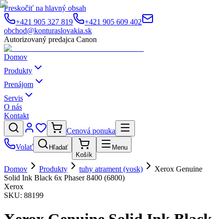
Preskočiť na hlavný obsah
+421 905 327 819
+421 905 609 402
obchod@konturaslovakia.sk
Autorizovaný predajca Canon
Domov
Produkty
Prenájom
Servis
O nás
Kontakt
Cenová ponuka
Volať
Hľadať
Menu
Košík
Domov
Produkty
tuhy atrament (vosk)
Xerox Genuine
Solid Ink Black 6x Phaser 8400 (6800)
Xerox
SKU:
88199