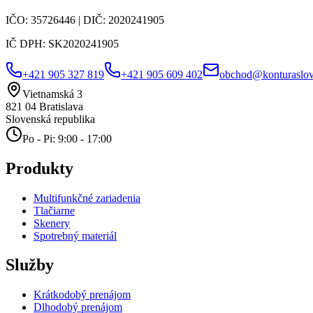
IČO:
35726446
| DIČ:
2020241905
IČ DPH:
SK2020241905
+421 905 327 819
+421 905 609 402
obchod@konturaslov
Vietnamská 3
821 04
Bratislava
Slovenská republika
Po - Pi: 9:00 - 17:00
Produkty
Multifunkčné zariadenia
Tlačiarne
Skenery
Spotrebný materiál
Služby
Krátkodobý prenájom
Dlhodobý prenájom