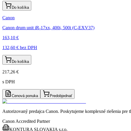
Do košíka
Canon
Canon drum unit iR-17xx, 400i, 500i (C-EXV37)
163,10 €
132,60 €
bez DPH
Do košíka
217,26 €
s DPH
Cenová ponuka
Predobjednať
Autorizovaný predajca Canon
. Poskytujeme komplexné riešenia pre t
Canon Accredited Partner
KONTURA SLOVAKIA s.r.o.