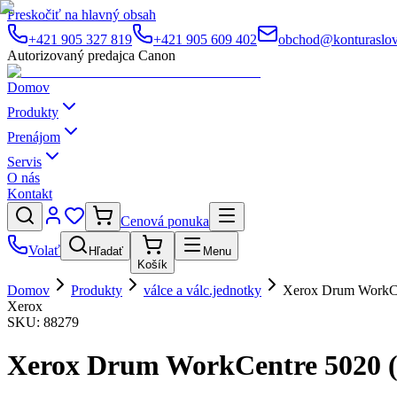
Preskočiť na hlavný obsah
+421 905 327 819
+421 905 609 402
obchod@konturaslov
Autorizovaný predajca Canon
Domov
Produkty
Prenájom
Servis
O nás
Kontakt
Cenová ponuka
Volať
Hľadať
Menu
Košík
Domov
Produkty
válce a válc.jednotky
Xerox Drum WorkCe
Xerox
SKU:
88279
Xerox Drum WorkCentre 5020 (