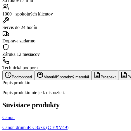
30 rokov na trhu
1000+ spokojných klientov
Servis do 24 hodín
Doprava zadarmo
Záruka
12 mesiacov
Technická podpora
Podrobnosti
Materiál
Spotrebný materiál
Prospekt
P
Popis produktu
Popis produktu nie je k dispozícii.
Súvisiace produkty
Canon
Canon drum iR-C3xxx (C-EXV49)