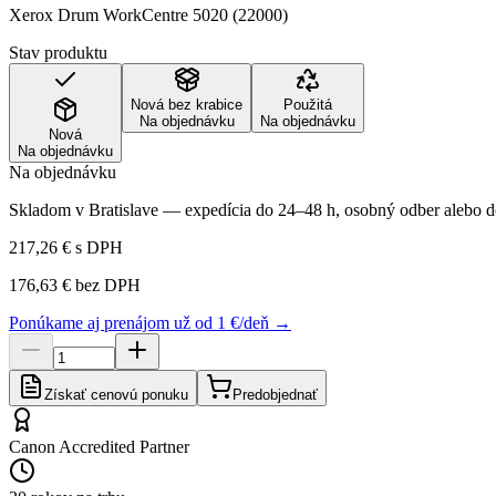
Xerox Drum WorkCentre 5020 (22000)
Stav produktu
Nová bez krabice
Použitá
Na objednávku
Na objednávku
Nová
Na objednávku
Na objednávku
Skladom v Bratislave — expedícia do 24–48 h, osobný odber alebo do
217,26 €
s DPH
176,63 €
bez DPH
Ponúkame aj prenájom už od 1 €/deň →
Získať cenovú ponuku
Predobjednať
Canon Accredited Partner