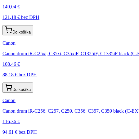
149,04 €
121,18 €
bez DPH
Do košíka
Canon
Canon drum iR-C25xi, C35xi, C35xiF, C1325iF, C1335iF black (C
108,46 €
88,18 €
bez DPH
Do košíka
Canon
Canon drum iR-C256, C257, C259, C356, C357, C359 black (C-E
116,36 €
94,61 €
bez DPH