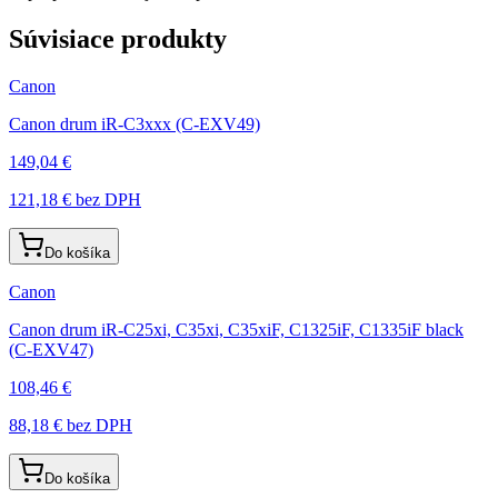
Súvisiace produkty
Canon
Canon drum iR-C3xxx (C-EXV49)
149,04 €
121,18 €
bez DPH
Do košíka
Canon
Canon drum iR-C25xi, C35xi, C35xiF, C1325iF, C1335iF black
(C-EXV47)
108,46 €
88,18 €
bez DPH
Do košíka