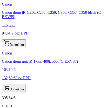
Canon
Canon drum iR-C256, C257, C259, C356, C357, C359 black (C-
EXV55)
116,36 €
94,61 €
bez DPH
Do košíka
Canon
Canon drum unit iR-17xx, 400i, 500i (C-EXV37)
163,10 €
132,60 €
bez DPH
Do košíka
395,64 €
s DPH