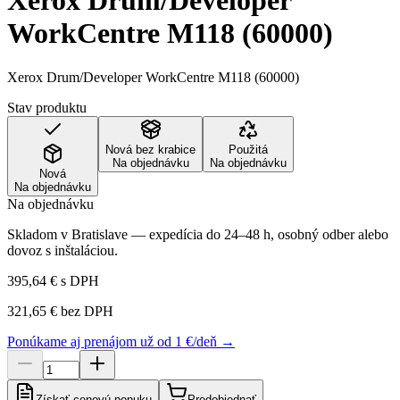
Xerox Drum/Developer
WorkCentre M118 (60000)
Xerox Drum/Developer WorkCentre M118 (60000)
Stav produktu
Nová bez krabice
Použitá
Na objednávku
Na objednávku
Nová
Na objednávku
Na objednávku
Skladom v Bratislave — expedícia do 24–48 h, osobný odber alebo
dovoz s inštaláciou.
395,64 €
s DPH
321,65 €
bez DPH
Ponúkame aj prenájom už od 1 €/deň →
Získať cenovú ponuku
Predobjednať