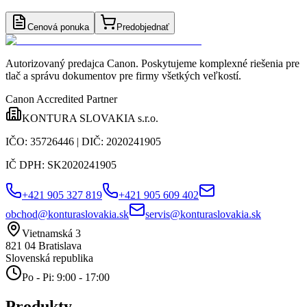
Cenová ponuka
Predobjednať
Autorizovaný predajca Canon
. Poskytujeme komplexné riešenia pre
tlač a správu dokumentov pre firmy všetkých veľkostí.
Canon Accredited Partner
KONTURA SLOVAKIA s.r.o.
IČO:
35726446
| DIČ:
2020241905
IČ DPH:
SK2020241905
+421 905 327 819
+421 905 609 402
obchod@konturaslovakia.sk
servis@konturaslovakia.sk
Vietnamská 3
821 04
Bratislava
Slovenská republika
Po - Pi: 9:00 - 17:00
Produkty