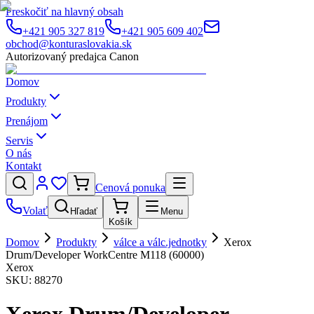
Preskočiť na hlavný obsah
+421 905 327 819
+421 905 609 402
obchod@konturaslovakia.sk
Autorizovaný predajca Canon
Domov
Produkty
Prenájom
Servis
O nás
Kontakt
Cenová ponuka
Volať
Hľadať
Menu
Košík
Domov
Produkty
válce a válc.jednotky
Xerox
Drum/Developer WorkCentre M118 (60000)
Xerox
SKU:
88270