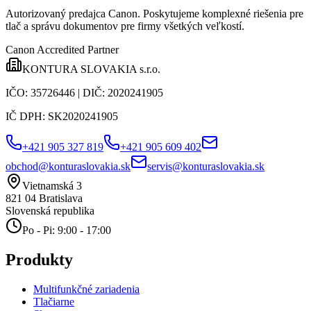
Autorizovaný predajca Canon
. Poskytujeme komplexné riešenia pre
tlač a správu dokumentov pre firmy všetkých veľkostí.
Canon Accredited Partner
KONTURA SLOVAKIA s.r.o.
IČO:
35726446
| DIČ:
2020241905
IČ DPH:
SK2020241905
+421 905 327 819
+421 905 609 402
obchod@konturaslovakia.sk
servis@konturaslovakia.sk
Vietnamská 3
821 04
Bratislava
Slovenská republika
Po - Pi: 9:00 - 17:00
Produkty
Multifunkčné zariadenia
Tlačiarne