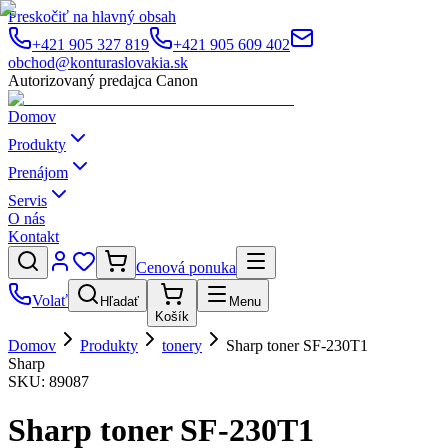
Preskočiť na hlavný obsah
+421 905 327 819
+421 905 609 402
obchod@konturaslovakia.sk
Autorizovaný predajca Canon
Domov
Produkty
Prenájom
Servis
O nás
Kontakt
Cenová ponuka
Volať
Hľadať
Menu
Košík
Domov
Produkty
tonery
Sharp toner SF-230T1
Sharp
SKU:
89087
Sharp toner SF-230T1