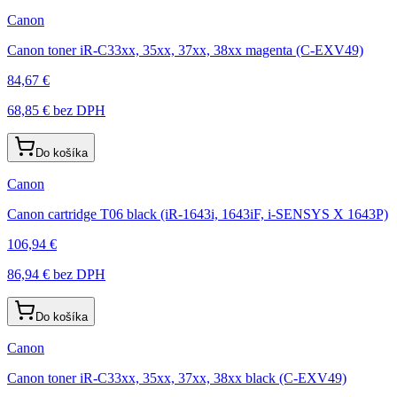
Canon
Canon toner iR-C33xx, 35xx, 37xx, 38xx magenta (C-EXV49)
84,67 €
68,85 €
bez DPH
Do košíka
Canon
Canon cartridge T06 black (iR-1643i, 1643iF, i-SENSYS X 1643P)
106,94 €
86,94 €
bez DPH
Do košíka
Canon
Canon toner iR-C33xx, 35xx, 37xx, 38xx black (C-EXV49)