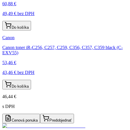
60,88 €
49,49 €
bez DPH
Do košíka
Canon
Canon toner iR-C256, C257, C259, C356, C357, C359 black (C-
EXV55)
53,46 €
43,46 €
bez DPH
Do košíka
46,44 €
s DPH
Cenová ponuka
Predobjednať