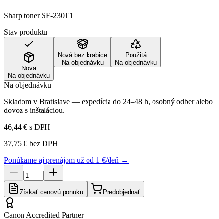
Sharp toner SF-230T1
Stav produktu
Nová bez krabice
Použitá
Na objednávku
Na objednávku
Nová
Na objednávku
Na objednávku
Skladom v Bratislave — expedícia do 24–48 h, osobný odber alebo
dovoz s inštaláciou.
46,44 €
s DPH
37,75 €
bez DPH
Ponúkame aj prenájom už od 1 €/deň →
Získať cenovú ponuku
Predobjednať
Canon Accredited Partner