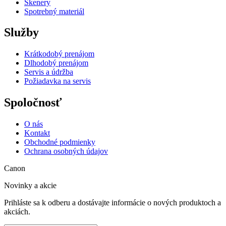
Skenery
Spotrebný materiál
Služby
Krátkodobý prenájom
Dlhodobý prenájom
Servis a údržba
Požiadavka na servis
Spoločnosť
O nás
Kontakt
Obchodné podmienky
Ochrana osobných údajov
Canon
Novinky a akcie
Prihláste sa k odberu a dostávajte informácie o nových produktoch a
akciách.