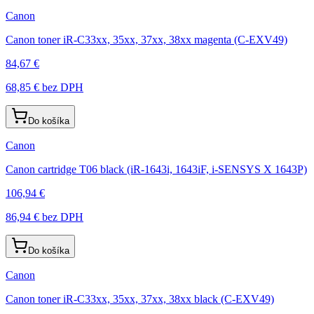
Canon
Canon toner iR-C33xx, 35xx, 37xx, 38xx magenta (C-EXV49)
84,67 €
68,85 €
bez DPH
Do košíka
Canon
Canon cartridge T06 black (iR-1643i, 1643iF, i-SENSYS X 1643P)
106,94 €
86,94 €
bez DPH
Do košíka
Canon
Canon toner iR-C33xx, 35xx, 37xx, 38xx black (C-EXV49)