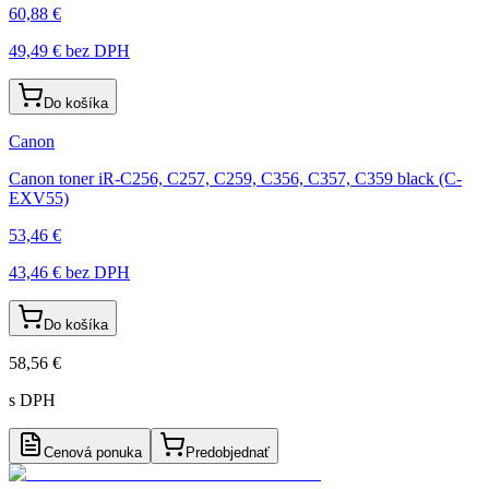
60,88 €
49,49 €
bez DPH
Do košíka
Canon
Canon toner iR-C256, C257, C259, C356, C357, C359 black (C-
EXV55)
53,46 €
43,46 €
bez DPH
Do košíka
58,56 €
s DPH
Cenová ponuka
Predobjednať