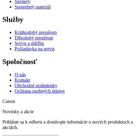
Skenery
Spotrebný materiál
Služby
Krátkodobý prenájom
Dlhodobý prenájom
Servis a údržba
Požiadavka na servis
Spoločnosť
O nás
Kontakt
Obchodné podmienky
Ochrana osobných údajov
Canon
Novinky a akcie
Prihláste sa k odberu a dostávajte informácie o nových produktoch a
akciách.