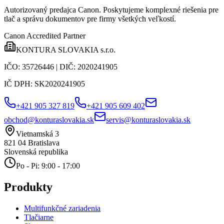
Autorizovaný predajca Canon
. Poskytujeme komplexné riešenia pre
tlač a správu dokumentov pre firmy všetkých veľkostí.
Canon Accredited Partner
KONTURA SLOVAKIA s.r.o.
IČO:
35726446
| DIČ:
2020241905
IČ DPH:
SK2020241905
+421 905 327 819
+421 905 609 402
obchod@konturaslovakia.sk
servis@konturaslovakia.sk
Vietnamská 3
821 04
Bratislava
Slovenská republika
Po - Pi: 9:00 - 17:00
Produkty
Multifunkčné zariadenia
Tlačiarne