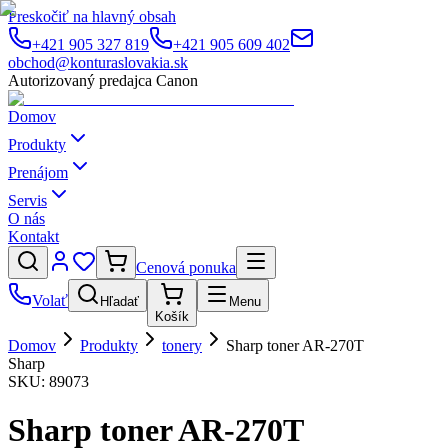
Preskočiť na hlavný obsah
+421 905 327 819
+421 905 609 402
obchod@konturaslovakia.sk
Autorizovaný predajca Canon
Domov
Produkty
Prenájom
Servis
O nás
Kontakt
Cenová ponuka
Volať
Hľadať
Menu
Košík
Domov
Produkty
tonery
Sharp toner AR-270T
Sharp
SKU:
89073
Sharp toner AR-270T