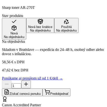
Sharp toner AR-270T
Stav produktu
Nová bez krabice
Použitá
Na objednávku
Na objednávku
Nová
Na objednávku
Na objednávku
Skladom v Bratislave — expedícia do 24–48 h, osobný odber alebo
dovoz s inštaláciou.
58,56 €
s DPH
47,62 €
bez DPH
Ponúkame aj prenájom už od 1 €/deň →
Získať cenovú ponuku
Predobjednať
Canon Accredited Partner