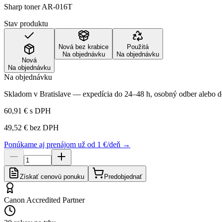
Sharp toner AR-016T
Stav produktu
Nová bez krabice
Použitá
Na objednávku
Na objednávku
Nová
Na objednávku
Na objednávku
Skladom v Bratislave — expedícia do 24–48 h, osobný odber alebo do
60,91 €
s DPH
49,52 €
bez DPH
Ponúkame aj prenájom už od 1 €/deň →
Získať cenovú ponuku
Predobjednať
Canon Accredited Partner