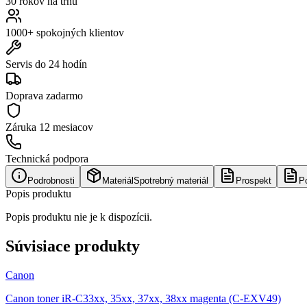
30 rokov na trhu
1000+ spokojných klientov
Servis do 24 hodín
Doprava zadarmo
Záruka
12 mesiacov
Technická podpora
Podrobnosti
Materiál
Spotrebný materiál
Prospekt
P
Popis produktu
Popis produktu nie je k dispozícii.
Súvisiace produkty
Canon
Canon toner iR-C33xx, 35xx, 37xx, 38xx magenta (C-EXV49)