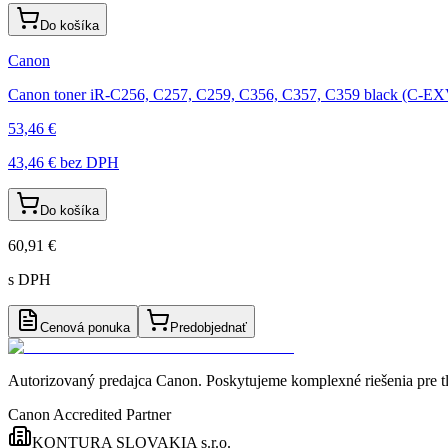
Do košíka
Canon
Canon toner iR-C256, C257, C259, C356, C357, C359 black (C-E
53,46 €
43,46 €
bez DPH
Do košíka
60,91 €
s DPH
Cenová ponuka
Predobjednať
Autorizovaný predajca Canon
. Poskytujeme komplexné riešenia pre t
Canon Accredited Partner
KONTURA SLOVAKIA s.r.o.