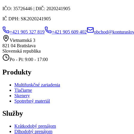
IČO:
35726446
| DIČ:
2020241905
IČ DPH:
SK2020241905
+421 905 327 819
+421 905 609 402
obchod@konturaslov
Vietnamská 3
821 04
Bratislava
Slovenská republika
Po - Pi: 9:00 - 17:00
Produkty
Multifunkčné zariadenia
Tlačiarne
Skenery
Spotrebný materiál
Služby
Krátkodobý prenájom
Dlhodobý prenájom