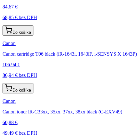
84,67 €
68,85 €
bez DPH
Do košíka
Canon
Canon cartridge T06 black (iR-1643i, 1643iF, i-SENSYS X 1643P)
106,94 €
86,94 €
bez DPH
Do košíka
Canon
Canon toner iR-C33xx, 35xx, 37xx, 38xx black (C-EXV49)
60,88 €
49,49 €
bez DPH