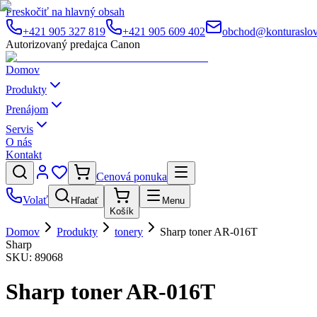
Preskočiť na hlavný obsah
+421 905 327 819
+421 905 609 402
obchod@konturaslov
Autorizovaný predajca Canon
Domov
Produkty
Prenájom
Servis
O nás
Kontakt
Cenová ponuka
Volať
Hľadať
Menu
Košík
Domov
Produkty
tonery
Sharp toner AR-016T
Sharp
SKU:
89068
Sharp toner AR-016T