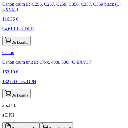
Canon drum iR-C256, C257, C259, C356, C357, C359 black (C-
EXV55)
116,36 €
94,61 €
bez DPH
Do košíka
Canon
Canon drum unit iR-17xx, 400i, 500i (C-EXV37)
163,10 €
132,60 €
bez DPH
Do košíka
25,34 €
s DPH