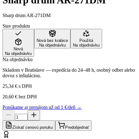
Sharp drum AR-271DM
Sharp drum AR-271DM
Stav produktu
Nová bez krabice
Použitá
Na objednávku
Na objednávku
Nová
Na objednávku
Na objednávku
Skladom v Bratislave — expedícia do 24–48 h, osobný odber alebo
dovoz s inštaláciou.
25,34 €
s DPH
20,60 €
bez DPH
Ponúkame aj prenájom už od 1 €/deň →
Získať cenovú ponuku
Predobjednať