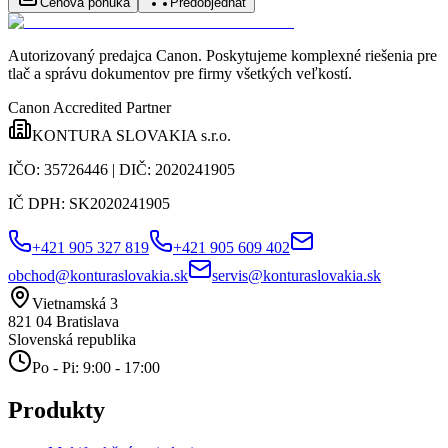
Cenová ponuka
Predobjednať
Autorizovaný predajca Canon
. Poskytujeme komplexné riešenia pre
tlač a správu dokumentov pre firmy všetkých veľkostí.
Canon Accredited Partner
KONTURA SLOVAKIA s.r.o.
IČO:
35726446
| DIČ:
2020241905
IČ DPH:
SK2020241905
+421 905 327 819
+421 905 609 402
obchod@konturaslovakia.sk
servis@konturaslovakia.sk
Vietnamská 3
821 04
Bratislava
Slovenská republika
Po - Pi: 9:00 - 17:00
Produkty