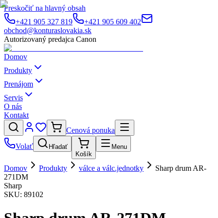
Preskočiť na hlavný obsah
+421 905 327 819
+421 905 609 402
obchod@konturaslovakia.sk
Autorizovaný predajca Canon
Domov
Produkty
Prenájom
Servis
O nás
Kontakt
Cenová ponuka
Volať
Hľadať
Menu
Košík
Domov
Produkty
válce a válc.jednotky
Sharp drum AR-
271DM
Sharp
SKU:
89102