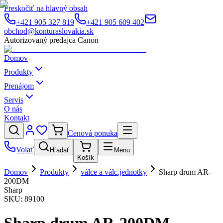
Preskočiť na hlavný obsah
+421 905 327 819
+421 905 609 402
obchod@konturaslovakia.sk
Autorizovaný predajca Canon
Domov
Produkty
Prenájom
Servis
O nás
Kontakt
Cenová ponuka
Volať
Hľadať
Menu
Košík
Domov
Produkty
válce a válc.jednotky
Sharp drum AR-
200DM
Sharp
SKU:
89100