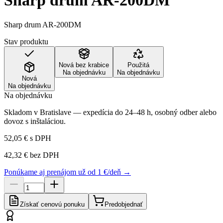
Sharp drum AR-200DM
Sharp drum AR-200DM
Stav produktu
Nová bez krabice
Použitá
Na objednávku
Na objednávku
Nová
Na objednávku
Na objednávku
Skladom v Bratislave — expedícia do 24–48 h, osobný odber alebo
dovoz s inštaláciou.
52,05 €
s DPH
42,32 €
bez DPH
Ponúkame aj prenájom už od 1 €/deň →
Získať cenovú ponuku
Predobjednať