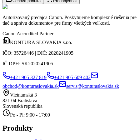
Cenová ponuka
Predobjednať
Autorizovaný predajca Canon
. Poskytujeme komplexné riešenia pre
tlač a správu dokumentov pre firmy všetkých veľkostí.
Canon Accredited Partner
KONTURA SLOVAKIA s.r.o.
IČO:
35726446
| DIČ:
2020241905
IČ DPH:
SK2020241905
+421 905 327 819
+421 905 609 402
obchod@konturaslovakia.sk
servis@konturaslovakia.sk
Vietnamská 3
821 04
Bratislava
Slovenská republika
Po - Pi: 9:00 - 17:00
Produkty