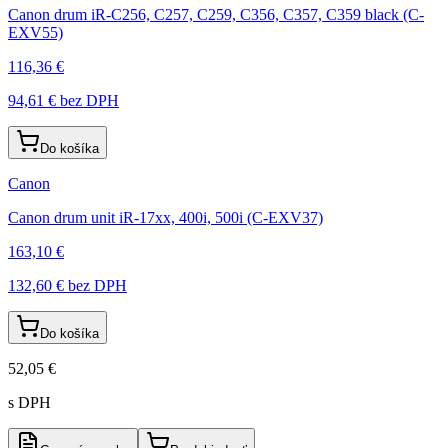
Canon drum iR-C256, C257, C259, C356, C357, C359 black (C-
EXV55)
116,36 €
94,61 €
bez DPH
Do košíka
Canon
Canon drum unit iR-17xx, 400i, 500i (C-EXV37)
163,10 €
132,60 €
bez DPH
Do košíka
52,05 €
s DPH