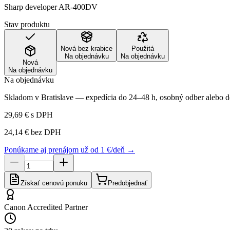
Sharp developer AR-400DV
Stav produktu
Nová bez krabice
Použitá
Na objednávku
Na objednávku
Nová
Na objednávku
Na objednávku
Skladom v Bratislave — expedícia do 24–48 h, osobný odber alebo do
29,69 €
s DPH
24,14 €
bez DPH
Ponúkame aj prenájom už od 1 €/deň →
Získať cenovú ponuku
Predobjednať
Canon Accredited Partner