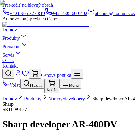
Preskočiť na hlavný obsah
+421 905 327 819
+421 905 609 402
obchod@konturaslov
Autorizovaný predajca Canon
Domov
Produkty
Prenájom
Servis
O nás
Kontakt
Cenová ponuka
Volať
Hľadať
Menu
Košík
Domov
Produkty
štartery/developery
Sharp developer AR
Sharp
SKU:
89127
Sharp developer AR-400DV