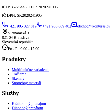
IČO:
35726446
| DIČ:
2020241905
IČ DPH:
SK2020241905
+421 905 327 819
+421 905 609 402
obchod@konturaslov
Vietnamská 3
821 04
Bratislava
Slovenská republika
Po - Pi: 9:00 - 17:00
Produkty
Multifunkčné zariadenia
Tlačiarne
Skenery
Spotrebný materiál
Služby
Krátkodobý prenájom
Dlhodobý prenájom