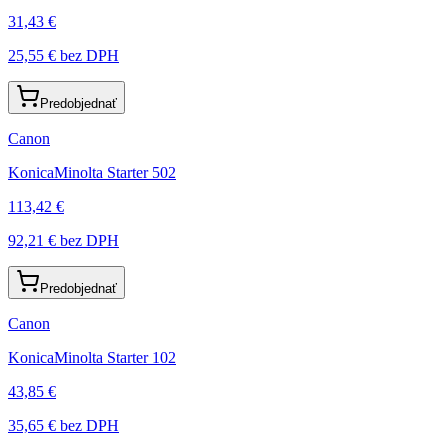
31,43 €
25,55 €
bez DPH
Predobjednať
Canon
KonicaMinolta Starter 502
113,42 €
92,21 €
bez DPH
Predobjednať
Canon
KonicaMinolta Starter 102
43,85 €
35,65 €
bez DPH