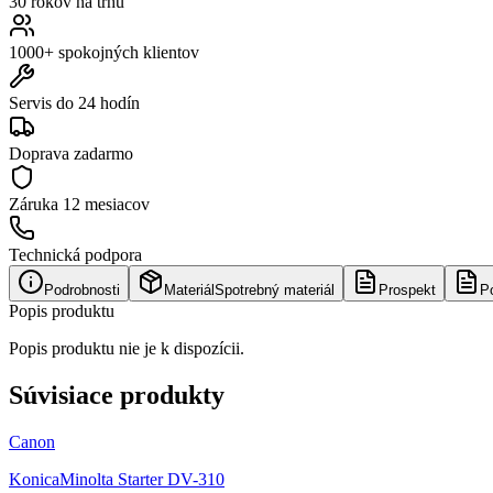
30 rokov na trhu
1000+ spokojných klientov
Servis do 24 hodín
Doprava zadarmo
Záruka
12 mesiacov
Technická podpora
Podrobnosti
Materiál
Spotrebný materiál
Prospekt
P
Popis produktu
Popis produktu nie je k dispozícii.
Súvisiace produkty
Canon
KonicaMinolta Starter DV-310