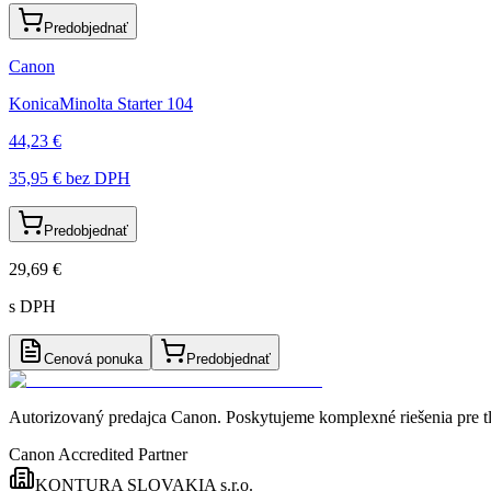
Predobjednať
Canon
KonicaMinolta Starter 104
44,23 €
35,95 €
bez DPH
Predobjednať
29,69 €
s DPH
Cenová ponuka
Predobjednať
Autorizovaný predajca Canon
. Poskytujeme komplexné riešenia pre t
Canon Accredited Partner
KONTURA SLOVAKIA s.r.o.