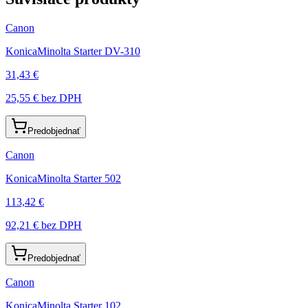
Canon
KonicaMinolta Starter DV-310
31,43 €
25,55 €
bez DPH
Predobjednať
Canon
KonicaMinolta Starter 502
113,42 €
92,21 €
bez DPH
Predobjednať
Canon
KonicaMinolta Starter 102