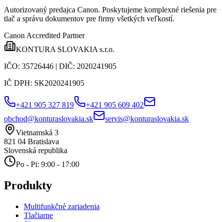
Autorizovaný predajca Canon
. Poskytujeme komplexné riešenia pre
tlač a správu dokumentov pre firmy všetkých veľkostí.
Canon Accredited Partner
KONTURA SLOVAKIA s.r.o.
IČO:
35726446
| DIČ:
2020241905
IČ DPH:
SK2020241905
+421 905 327 819
+421 905 609 402
obchod@konturaslovakia.sk
servis@konturaslovakia.sk
Vietnamská 3
821 04
Bratislava
Slovenská republika
Po - Pi: 9:00 - 17:00
Produkty
Multifunkčné zariadenia
Tlačiarne