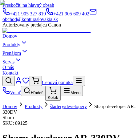
Preskočiť na hlavný obsah
+421 905 327 819
+421 905 609 402
obchod@konturaslovakia.sk
Autorizovaný predajca Canon
Domov
Produkty
Prenájom
Servis
O nás
Kontakt
Cenová ponuka
Volať
Hľadať
Menu
Košík
Domov
Produkty
štartery/developery
Sharp developer AR-
330DV
Sharp
SKU:
89125