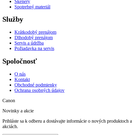
Skenery
Spotrebný materiál
Služby
Krátkodobý prenájom
Dlhodobý prenájom
Servis a údržba
Požiadavka na servis
Spoločnosť
O nás
Kontakt
Obchodné podmienky
Ochrana osobných údajov
Canon
Novinky a akcie
Prihláste sa k odberu a dostávajte informácie o nových produktoch a
akciách.