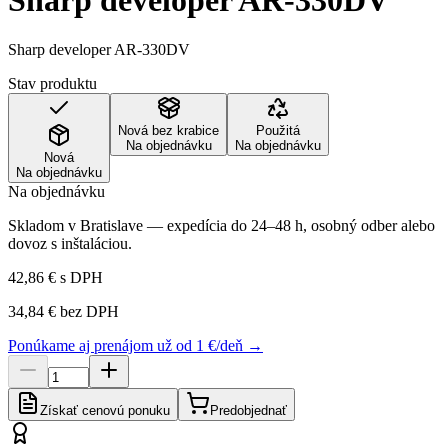
Sharp developer AR-330DV
Sharp developer AR-330DV
Stav produktu
Nová bez krabice
Použitá
Na objednávku
Na objednávku
Nová
Na objednávku
Na objednávku
Skladom v Bratislave — expedícia do 24–48 h, osobný odber alebo
dovoz s inštaláciou.
42,86 €
s DPH
34,84 €
bez DPH
Ponúkame aj prenájom už od 1 €/deň →
Získať cenovú ponuku
Predobjednať