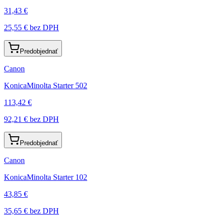
31,43 €
25,55 €
bez DPH
Predobjednať
Canon
KonicaMinolta Starter 502
113,42 €
92,21 €
bez DPH
Predobjednať
Canon
KonicaMinolta Starter 102
43,85 €
35,65 €
bez DPH