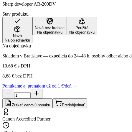
Sharp developer AR-200DV
Stav produktu
Nová bez krabice
Použitá
Na objednávku
Na objednávku
Nová
Na objednávku
Na objednávku
Skladom v Bratislave — expedícia do 24–48 h, osobný odber alebo do
10,68 €
s DPH
8,68 €
bez DPH
Ponúkame aj prenájom už od 1 €/deň →
Získať cenovú ponuku
Predobjednať
Canon Accredited Partner