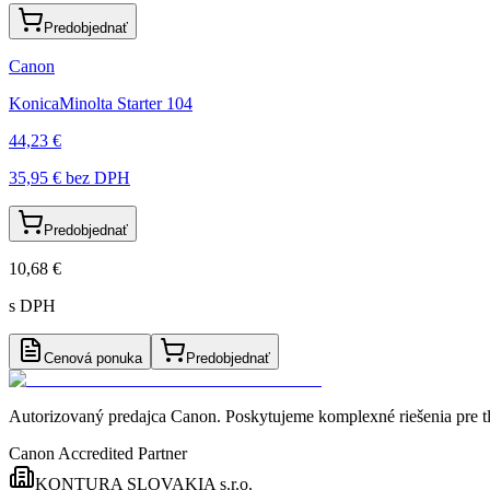
Predobjednať
Canon
KonicaMinolta Starter 104
44,23 €
35,95 €
bez DPH
Predobjednať
10,68 €
s DPH
Cenová ponuka
Predobjednať
Autorizovaný predajca Canon
. Poskytujeme komplexné riešenia pre t
Canon Accredited Partner
KONTURA SLOVAKIA s.r.o.