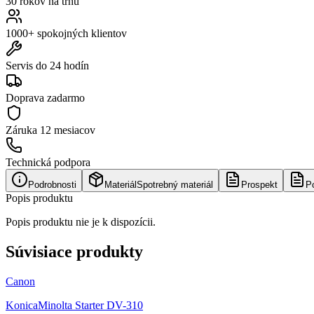
30 rokov na trhu
1000+ spokojných klientov
Servis do 24 hodín
Doprava zadarmo
Záruka
12 mesiacov
Technická podpora
Podrobnosti
Materiál
Spotrebný materiál
Prospekt
P
Popis produktu
Popis produktu nie je k dispozícii.
Súvisiace produkty
Canon
KonicaMinolta Starter DV-310