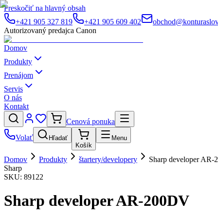
Preskočiť na hlavný obsah
+421 905 327 819
+421 905 609 402
obchod@konturaslov
Autorizovaný predajca Canon
Domov
Produkty
Prenájom
Servis
O nás
Kontakt
Cenová ponuka
Volať
Hľadať
Menu
Košík
Domov
Produkty
štartery/developery
Sharp developer AR
Sharp
SKU:
89122
Sharp developer AR-200DV