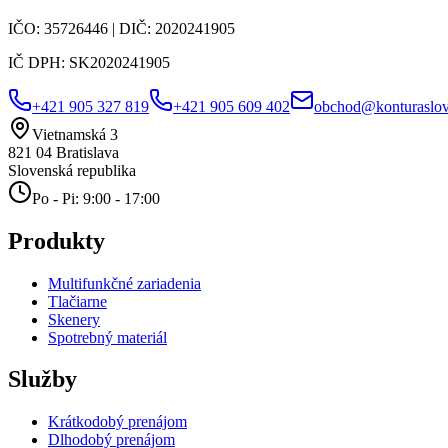
IČO:
35726446
| DIČ:
2020241905
IČ DPH:
SK2020241905
+421 905 327 819
+421 905 609 402
obchod@konturaslov
Vietnamská 3
821 04
Bratislava
Slovenská republika
Po - Pi: 9:00 - 17:00
Produkty
Multifunkčné zariadenia
Tlačiarne
Skenery
Spotrebný materiál
Služby
Krátkodobý prenájom
Dlhodobý prenájom