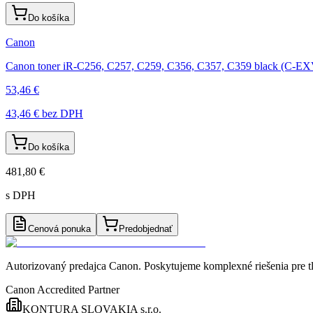
Do košíka
Canon
Canon toner iR-C256, C257, C259, C356, C357, C359 black (C-E
53,46 €
43,46 €
bez DPH
Do košíka
481,80 €
s DPH
Cenová ponuka
Predobjednať
Autorizovaný predajca Canon
. Poskytujeme komplexné riešenia pre t
Canon Accredited Partner
KONTURA SLOVAKIA s.r.o.