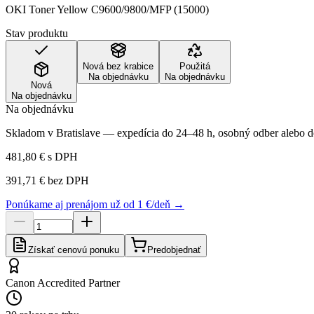
OKI Toner Yellow C9600/9800/MFP (15000)
Stav produktu
Nová bez krabice
Použitá
Na objednávku
Na objednávku
Nová
Na objednávku
Na objednávku
Skladom v Bratislave — expedícia do 24–48 h, osobný odber alebo do
481,80 €
s DPH
391,71 €
bez DPH
Ponúkame aj prenájom už od 1 €/deň →
Získať cenovú ponuku
Predobjednať
Canon Accredited Partner