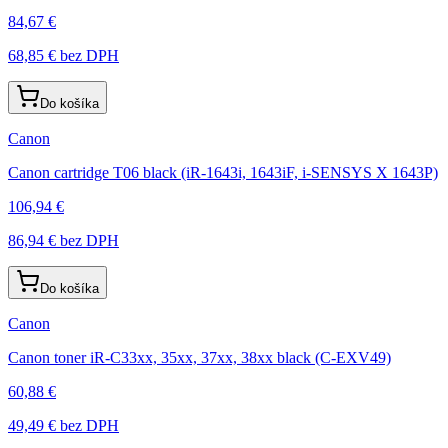
84,67 €
68,85 €
bez DPH
Do košíka
Canon
Canon cartridge T06 black (iR-1643i, 1643iF, i-SENSYS X 1643P)
106,94 €
86,94 €
bez DPH
Do košíka
Canon
Canon toner iR-C33xx, 35xx, 37xx, 38xx black (C-EXV49)
60,88 €
49,49 €
bez DPH