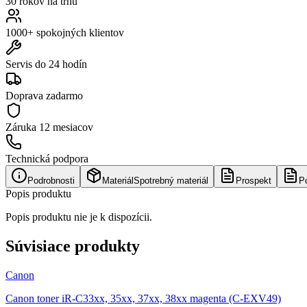
30 rokov na trhu
1000+ spokojných klientov
Servis do 24 hodín
Doprava zadarmo
Záruka
12 mesiacov
Technická podpora
Podrobnosti
Materiál
Spotrebný materiál
Prospekt
P
Popis produktu
Popis produktu nie je k dispozícii.
Súvisiace produkty
Canon
Canon toner iR-C33xx, 35xx, 37xx, 38xx magenta (C-EXV49)