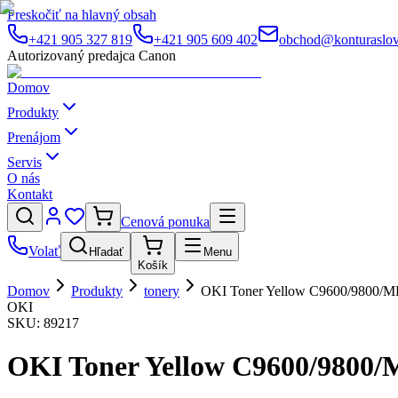
Preskočiť na hlavný obsah
+421 905 327 819
+421 905 609 402
obchod@konturaslov
Autorizovaný predajca Canon
Domov
Produkty
Prenájom
Servis
O nás
Kontakt
Cenová ponuka
Volať
Hľadať
Menu
Košík
Domov
Produkty
tonery
OKI Toner Yellow C9600/9800/M
OKI
SKU:
89217
OKI Toner Yellow C9600/9800/