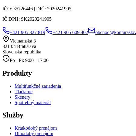
IČO:
35726446
| DIČ:
2020241905
IČ DPH:
SK2020241905
+421 905 327 819
+421 905 609 402
obchod@konturaslov
Vietnamská 3
821 04
Bratislava
Slovenská republika
Po - Pi: 9:00 - 17:00
Produkty
Multifunkčné zariadenia
Tlačiarne
Skenery
Spotrebný materiál
Služby
Krátkodobý prenájom
Dlhodobý prenájom