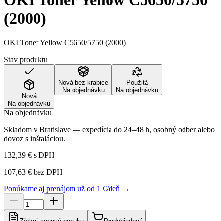
OKI Toner Yellow C5650/5750
(2000)
OKI Toner Yellow C5650/5750 (2000)
Stav produktu
Nová bez krabice
Použitá
Na objednávku
Na objednávku
Nová
Na objednávku
Na objednávku
Skladom v Bratislave — expedícia do 24–48 h, osobný odber alebo
dovoz s inštaláciou.
132,39 €
s DPH
107,63 €
bez DPH
Ponúkame aj prenájom už od 1 €/deň →
Získať cenovú ponuku
Predobjednať