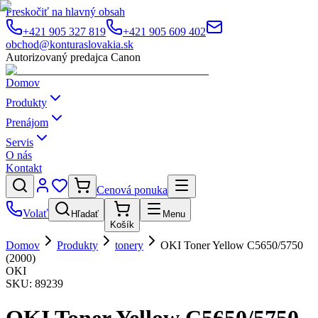
Preskočiť na hlavný obsah
+421 905 327 819
+421 905 609 402
obchod@konturaslovakia.sk
Autorizovaný predajca Canon
Domov
Produkty
Prenájom
Servis
O nás
Kontakt
Cenová ponuka
Volať
Hľadať
Menu
Košík
Domov
Produkty
tonery
OKI Toner Yellow C5650/5750
(2000)
OKI
SKU:
89239