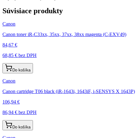
Súvisiace produkty
Canon
Canon toner iR-C33xx, 35xx, 37xx, 38xx magenta (C-EXV49)
84,67 €
68,85 €
bez DPH
Do košíka
Canon
Canon cartridge T06 black (iR-1643i, 1643iF, i-SENSYS X 1643P)
106,94 €
86,94 €
bez DPH
Do košíka
Canon