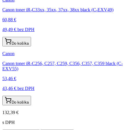
Canon toner iR-C33xx, 35xx, 37xx, 38xx black (C-EXV49)
60,88 €
49,49 €
bez DPH
Do košíka
Canon
Canon toner iR-C256, C257, C259, C356, C357, C359 black (C-
EXV55)
53,46 €
43,46 €
bez DPH
Do košíka
132,39 €
s DPH