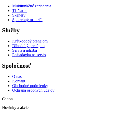
Multifunkčné zariadenia
Tlačiarne
Skenery
Spotrebný materiál
Služby
Krátkodobý prenájom
Dlhodobý prenájom
Servis a údržba
Požiadavka na servis
Spoločnosť
O nás
Kontakt
Obchodné podmienky
Ochrana osobných údajov
Canon
Novinky a akcie