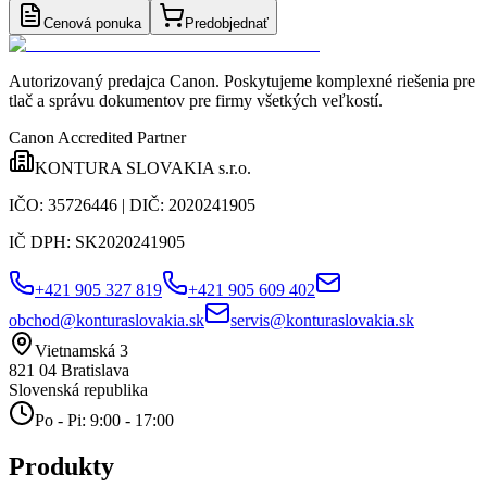
Cenová ponuka
Predobjednať
Autorizovaný predajca Canon
. Poskytujeme komplexné riešenia pre
tlač a správu dokumentov pre firmy všetkých veľkostí.
Canon Accredited Partner
KONTURA SLOVAKIA s.r.o.
IČO:
35726446
| DIČ:
2020241905
IČ DPH:
SK2020241905
+421 905 327 819
+421 905 609 402
obchod@konturaslovakia.sk
servis@konturaslovakia.sk
Vietnamská 3
821 04
Bratislava
Slovenská republika
Po - Pi: 9:00 - 17:00
Produkty