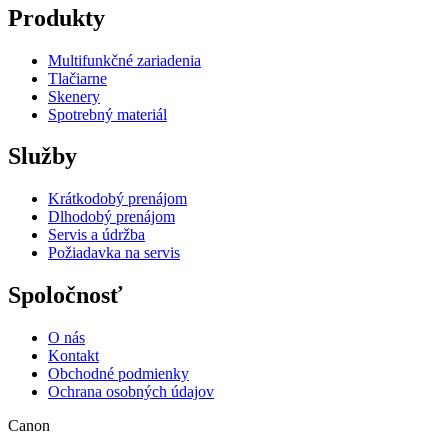
Produkty
Multifunkčné zariadenia
Tlačiarne
Skenery
Spotrebný materiál
Služby
Krátkodobý prenájom
Dlhodobý prenájom
Servis a údržba
Požiadavka na servis
Spoločnosť
O nás
Kontakt
Obchodné podmienky
Ochrana osobných údajov
Canon