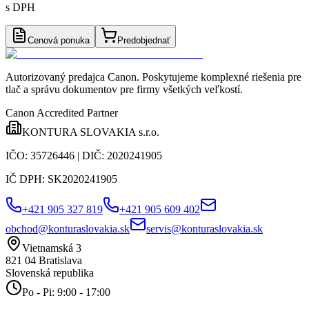
s DPH
Cenová ponuka
Predobjednať
Autorizovaný predajca Canon
. Poskytujeme komplexné riešenia pre
tlač a správu dokumentov pre firmy všetkých veľkostí.
Canon Accredited Partner
KONTURA SLOVAKIA s.r.o.
IČO:
35726446
| DIČ:
2020241905
IČ DPH:
SK2020241905
+421 905 327 819
+421 905 609 402
obchod@konturaslovakia.sk
servis@konturaslovakia.sk
Vietnamská 3
821 04
Bratislava
Slovenská republika
Po - Pi: 9:00 - 17:00