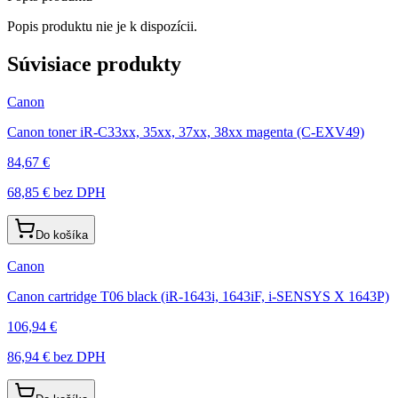
Popis produktu nie je k dispozícii.
Súvisiace produkty
Canon
Canon toner iR-C33xx, 35xx, 37xx, 38xx magenta (C-EXV49)
84,67 €
68,85 €
bez DPH
Do košíka
Canon
Canon cartridge T06 black (iR-1643i, 1643iF, i-SENSYS X 1643P)
106,94 €
86,94 €
bez DPH