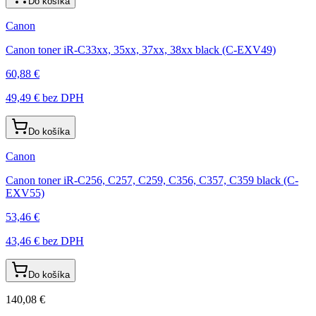
Do košíka
Canon
Canon toner iR-C33xx, 35xx, 37xx, 38xx black (C-EXV49)
60,88 €
49,49 €
bez DPH
Do košíka
Canon
Canon toner iR-C256, C257, C259, C356, C357, C359 black (C-
EXV55)
53,46 €
43,46 €
bez DPH
Do košíka
140,08 €