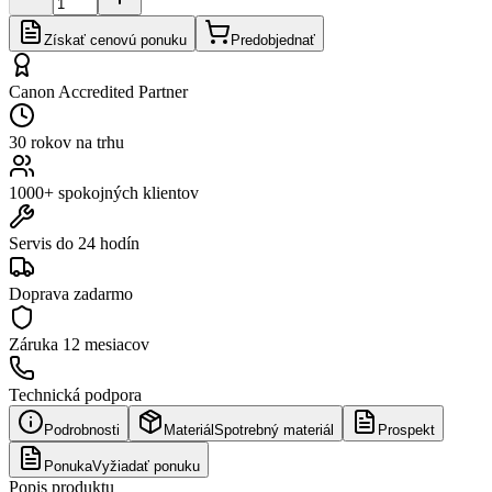
Získať cenovú ponuku
Predobjednať
Canon Accredited Partner
30 rokov na trhu
1000+ spokojných klientov
Servis do 24 hodín
Doprava zadarmo
Záruka
12 mesiacov
Technická podpora
Podrobnosti
Materiál
Spotrebný materiál
Prospekt
Ponuka
Vyžiadať ponuku
Popis produktu