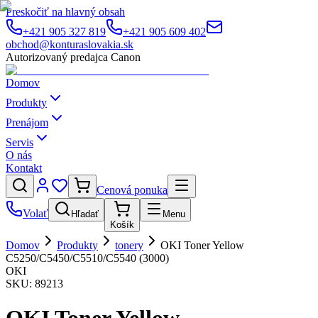
Preskočiť na hlavný obsah
+421 905 327 819
+421 905 609 402
obchod@konturaslovakia.sk
Autorizovaný predajca Canon
Domov
Produkty
Prenájom
Servis
O nás
Kontakt
Cenová ponuka
Volať
Hľadať
Menu
Košík
Domov
Produkty
tonery
OKI Toner Yellow
C5250/C5450/C5510/C5540 (3000)
OKI
SKU:
89213