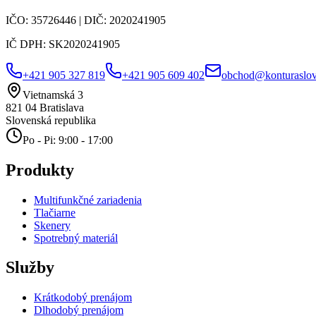
IČO:
35726446
| DIČ:
2020241905
IČ DPH:
SK2020241905
+421 905 327 819
+421 905 609 402
obchod@konturaslov
Vietnamská 3
821 04
Bratislava
Slovenská republika
Po - Pi: 9:00 - 17:00
Produkty
Multifunkčné zariadenia
Tlačiarne
Skenery
Spotrebný materiál
Služby
Krátkodobý prenájom
Dlhodobý prenájom