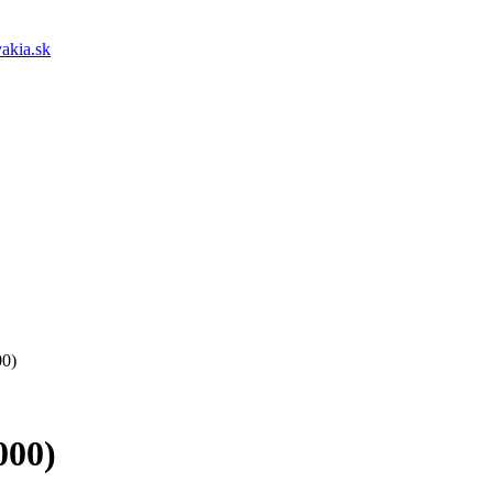
akia.sk
00)
000)