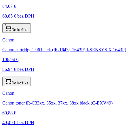
84,67 €
68,85 €
bez DPH
Do košíka
Canon
Canon cartridge T06 black (iR-1643i, 1643iF, i-SENSYS X 1643P)
106,94 €
86,94 €
bez DPH
Do košíka
Canon
Canon toner iR-C33xx, 35xx, 37xx, 38xx black (C-EXV49)
60,88 €
49,49 €
bez DPH