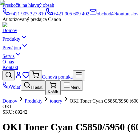
Preskočiť na hlavný obsah
+421 905 327 819
+421 905 609 402
obchod@konturaslov
Autorizovaný predajca Canon
Domov
Produkty
Prenájom
Servis
O nás
Kontakt
Cenová ponuka
Volať
Hľadať
Menu
Košík
Domov
Produkty
tonery
OKI Toner Cyan C5850/5950 (60
OKI
SKU:
89242
OKI Toner Cyan C5850/5950 (6