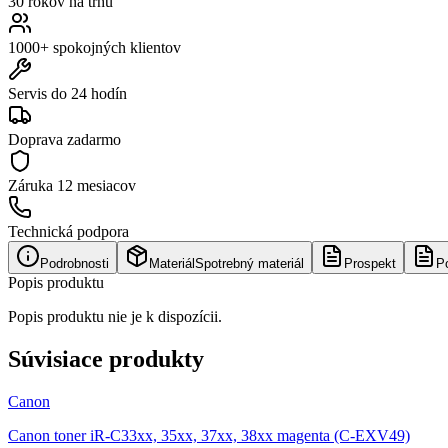
30 rokov na trhu
1000+ spokojných klientov
Servis do 24 hodín
Doprava zadarmo
Záruka
12 mesiacov
Technická podpora
Podrobnosti
Materiál
Spotrebný materiál
Prospekt
P
Popis produktu
Popis produktu nie je k dispozícii.
Súvisiace produkty
Canon
Canon toner iR-C33xx, 35xx, 37xx, 38xx magenta (C-EXV49)