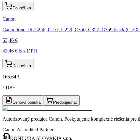
Do košíka
Canon
Canon toner iR-C256, C257, C259, C356, C357, C359 black (C-E
53,46 €
43,46 €
bez DPH
Do košíka
165,64 €
s DPH
Cenová ponuka
Predobjednať
Autorizovaný predajca Canon
. Poskytujeme komplexné riešenia pre t
Canon Accredited Partner
KONTURA SLOVAKIA s.r.o.