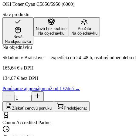
OKI Toner Cyan C5850/5950 (6000)
Stav produktu
Nová bez krabice
Použitá
Na objednávku
Na objednávku
Nová
Na objednávku
Na objednávku
Skladom v Bratislave — expedícia do 24–48 h, osobný odber alebo do
165,64 €
s DPH
134,67 €
bez DPH
Ponúkame aj prenájom už od 1 €/deň →
Získať cenovú ponuku
Predobjednať
Canon Accredited Partner