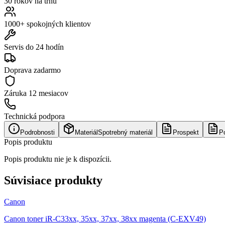
30 rokov na trhu
1000+ spokojných klientov
Servis do 24 hodín
Doprava zadarmo
Záruka
12 mesiacov
Technická podpora
Podrobnosti
Materiál
Spotrebný materiál
Prospekt
P
Popis produktu
Popis produktu nie je k dispozícii.
Súvisiace produkty
Canon
Canon toner iR-C33xx, 35xx, 37xx, 38xx magenta (C-EXV49)