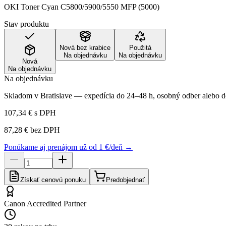
OKI Toner Cyan C5800/5900/5550 MFP (5000)
Stav produktu
Nová bez krabice
Použitá
Na objednávku
Na objednávku
Nová
Na objednávku
Na objednávku
Skladom v Bratislave — expedícia do 24–48 h, osobný odber alebo do
107,34 €
s DPH
87,28 €
bez DPH
Ponúkame aj prenájom už od 1 €/deň →
Získať cenovú ponuku
Predobjednať
Canon Accredited Partner