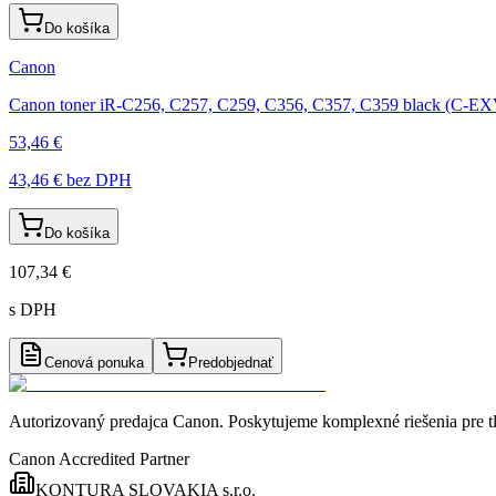
Do košíka
Canon
Canon toner iR-C256, C257, C259, C356, C357, C359 black (C-E
53,46 €
43,46 €
bez DPH
Do košíka
107,34 €
s DPH
Cenová ponuka
Predobjednať
Autorizovaný predajca Canon
. Poskytujeme komplexné riešenia pre t
Canon Accredited Partner
KONTURA SLOVAKIA s.r.o.