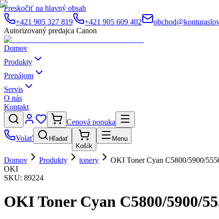
Preskočiť na hlavný obsah
+421 905 327 819
+421 905 609 402
obchod@konturaslov
Autorizovaný predajca Canon
Domov
Produkty
Prenájom
Servis
O nás
Kontakt
Cenová ponuka
Volať
Hľadať
Menu
Košík
Domov
Produkty
tonery
OKI Toner Cyan C5800/5900/555
OKI
SKU:
89224
OKI Toner Cyan C5800/5900/55