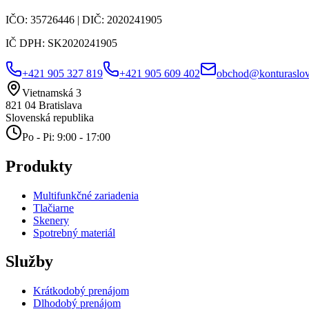
IČO:
35726446
| DIČ:
2020241905
IČ DPH:
SK2020241905
+421 905 327 819
+421 905 609 402
obchod@konturaslov
Vietnamská 3
821 04
Bratislava
Slovenská republika
Po - Pi: 9:00 - 17:00
Produkty
Multifunkčné zariadenia
Tlačiarne
Skenery
Spotrebný materiál
Služby
Krátkodobý prenájom
Dlhodobý prenájom