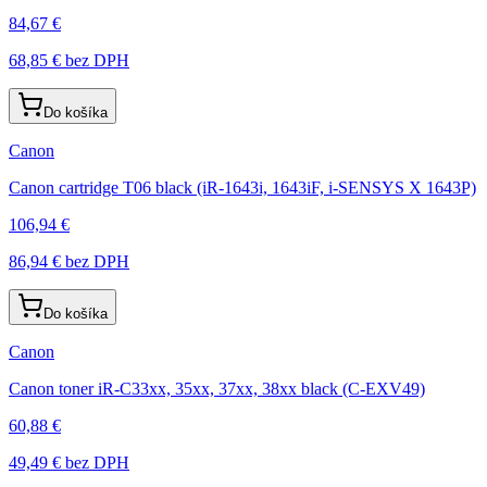
84,67 €
68,85 €
bez DPH
Do košíka
Canon
Canon cartridge T06 black (iR-1643i, 1643iF, i-SENSYS X 1643P)
106,94 €
86,94 €
bez DPH
Do košíka
Canon
Canon toner iR-C33xx, 35xx, 37xx, 38xx black (C-EXV49)
60,88 €
49,49 €
bez DPH