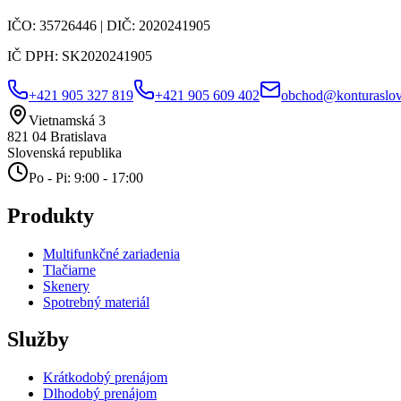
IČO:
35726446
| DIČ:
2020241905
IČ DPH:
SK2020241905
+421 905 327 819
+421 905 609 402
obchod@konturaslov
Vietnamská 3
821 04
Bratislava
Slovenská republika
Po - Pi: 9:00 - 17:00
Produkty
Multifunkčné zariadenia
Tlačiarne
Skenery
Spotrebný materiál
Služby
Krátkodobý prenájom
Dlhodobý prenájom