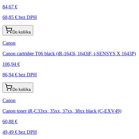
84,67 €
68,85 €
bez DPH
Do košíka
Canon
Canon cartridge T06 black (iR-1643i, 1643iF, i-SENSYS X 1643P)
106,94 €
86,94 €
bez DPH
Do košíka
Canon
Canon toner iR-C33xx, 35xx, 37xx, 38xx black (C-EXV49)
60,88 €
49,49 €
bez DPH