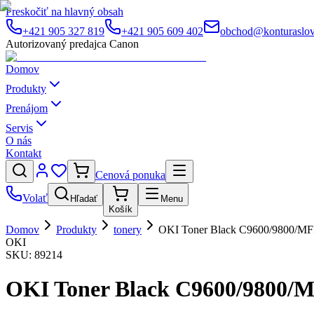
Preskočiť na hlavný obsah
+421 905 327 819
+421 905 609 402
obchod@konturaslov
Autorizovaný predajca Canon
Domov
Produkty
Prenájom
Servis
O nás
Kontakt
Cenová ponuka
Volať
Hľadať
Menu
Košík
Domov
Produkty
tonery
OKI Toner Black C9600/9800/MF
OKI
SKU:
89214
OKI Toner Black C9600/9800/M