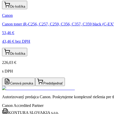
Do košíka
Canon
Canon toner iR-C256, C257, C259, C356, C357, C359 black (C-E
53,46 €
43,46 €
bez DPH
Do košíka
226,03 €
s DPH
Cenová ponuka
Predobjednať
Autorizovaný predajca Canon
. Poskytujeme komplexné riešenia pre t
Canon Accredited Partner
KONTURA SLOVAKIA s.r.o.