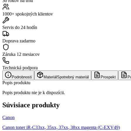
30 rokov na trhu
1000+ spokojných klientov
Servis do 24 hodín
Doprava zadarmo
Záruka
12 mesiacov
Technická podpora
Podrobnosti
Materiál
Spotrebný materiál
Prospekt
P
Popis produktu
Popis produktu nie je k dispozícii.
Súvisiace produkty
Canon
Canon toner iR-C33xx, 35xx, 37xx, 38xx magenta (C-EXV49)