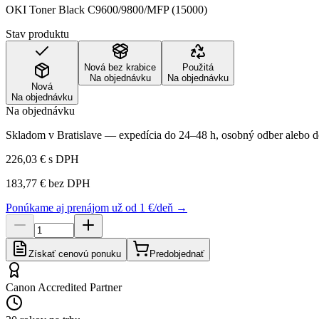
OKI Toner Black C9600/9800/MFP (15000)
Stav produktu
Nová bez krabice
Použitá
Na objednávku
Na objednávku
Nová
Na objednávku
Na objednávku
Skladom v Bratislave — expedícia do 24–48 h, osobný odber alebo do
226,03 €
s DPH
183,77 €
bez DPH
Ponúkame aj prenájom už od 1 €/deň →
Získať cenovú ponuku
Predobjednať
Canon Accredited Partner