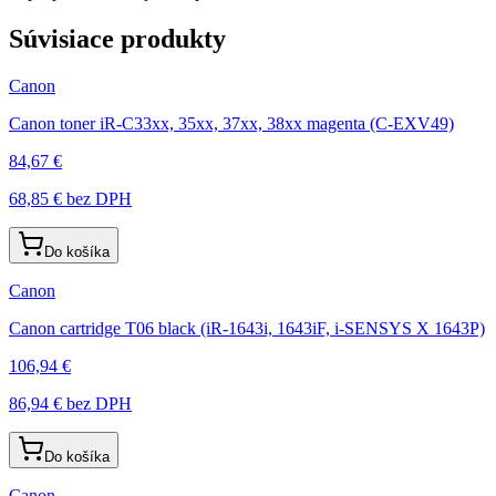
Súvisiace produkty
Canon
Canon toner iR-C33xx, 35xx, 37xx, 38xx magenta (C-EXV49)
84,67 €
68,85 €
bez DPH
Do košíka
Canon
Canon cartridge T06 black (iR-1643i, 1643iF, i-SENSYS X 1643P)
106,94 €
86,94 €
bez DPH
Do košíka
Canon