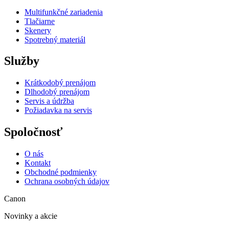
Multifunkčné zariadenia
Tlačiarne
Skenery
Spotrebný materiál
Služby
Krátkodobý prenájom
Dlhodobý prenájom
Servis a údržba
Požiadavka na servis
Spoločnosť
O nás
Kontakt
Obchodné podmienky
Ochrana osobných údajov
Canon
Novinky a akcie