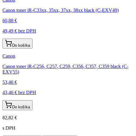
Canon toner iR-C33xx, 35xx, 37xx, 38xx black (C-EXV49)
60,88 €
49,49 €
bez DPH
Do košíka
Canon
Canon toner iR-C256, C257, C259, C356, C357, C359 black (C-
EXV55)
53,46 €
43,46 €
bez DPH
Do košíka
82,82 €
s DPH