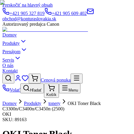
Preskočiť na hlavný obsah
+421 905 327 819
+421 905 609 402
obchod@konturaslovakia.sk
Autorizovaný predajca Canon
Domov
Produkty
Prenájom
Servis
O nás
Kontakt
Cenová ponuka
Volať
Hľadať
Menu
Košík
Domov
Produkty
tonery
OKI Toner Black
C3300n/C3400n/C3450n (2500)
OKI
SKU:
89163