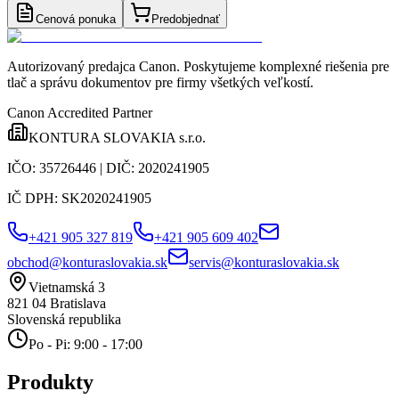
Cenová ponuka
Predobjednať
Autorizovaný predajca Canon
. Poskytujeme komplexné riešenia pre
tlač a správu dokumentov pre firmy všetkých veľkostí.
Canon Accredited Partner
KONTURA SLOVAKIA s.r.o.
IČO:
35726446
| DIČ:
2020241905
IČ DPH:
SK2020241905
+421 905 327 819
+421 905 609 402
obchod@konturaslovakia.sk
servis@konturaslovakia.sk
Vietnamská 3
821 04
Bratislava
Slovenská republika
Po - Pi: 9:00 - 17:00
Produkty