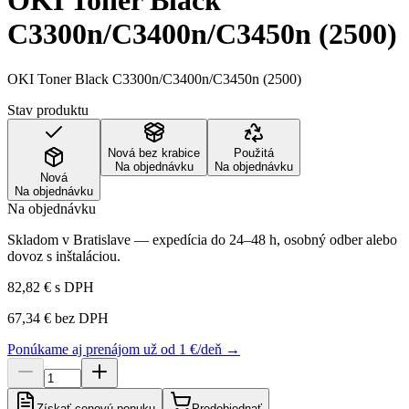
OKI Toner Black
C3300n/C3400n/C3450n (2500)
OKI Toner Black C3300n/C3400n/C3450n (2500)
Stav produktu
Nová bez krabice
Použitá
Na objednávku
Na objednávku
Nová
Na objednávku
Na objednávku
Skladom v Bratislave — expedícia do 24–48 h, osobný odber alebo
dovoz s inštaláciou.
82,82 €
s DPH
67,34 €
bez DPH
Ponúkame aj prenájom už od 1 €/deň →
Získať cenovú ponuku
Predobjednať