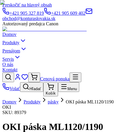
Preskočiť na hlavný obsah
+421 905 327 819
+421 905 609 402
obchod@konturaslovakia.sk
Autorizovaný predajca Canon
Domov
Produkty
Prenájom
Servis
O nás
Kontakt
Cenová ponuka
Volať
Hľadať
Menu
Košík
Domov
Produkty
pásky
OKI páska ML1120/1190
OKI
SKU:
89379
OKI páska ML1120/1190