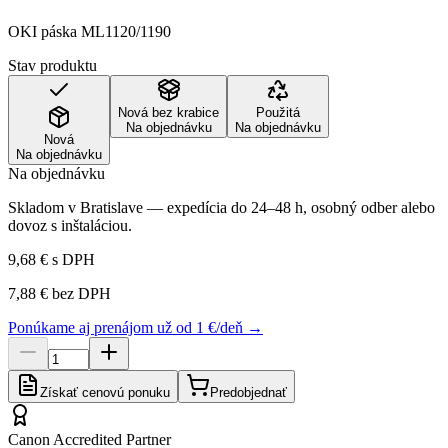
OKI páska ML1120/1190
Stav produktu
Nová bez krabice
Použitá
Na objednávku
Na objednávku
Nová
Na objednávku
Na objednávku
Skladom v Bratislave — expedícia do 24–48 h, osobný odber alebo
dovoz s inštaláciou.
9,68 €
s DPH
7,88 €
bez DPH
Ponúkame aj prenájom už od 1 €/deň →
Získať cenovú ponuku
Predobjednať
Canon Accredited Partner