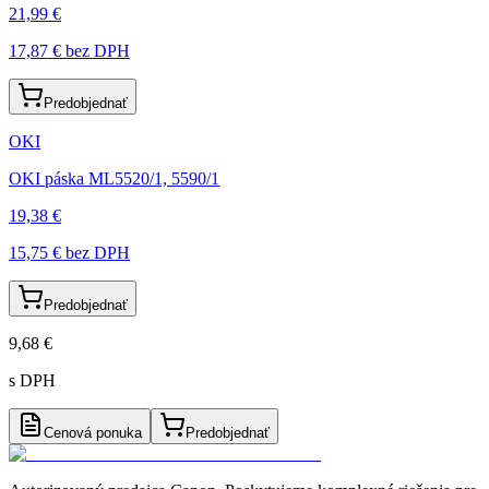
21,99 €
17,87 €
bez DPH
Predobjednať
OKI
OKI páska ML5520/1, 5590/1
19,38 €
15,75 €
bez DPH
Predobjednať
9,68 €
s DPH
Cenová ponuka
Predobjednať