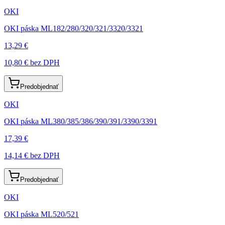
OKI
OKI páska ML182/280/320/321/3320/3321
13,29 €
10,80 €
bez DPH
Predobjednať
OKI
OKI páska ML380/385/386/390/391/3390/3391
17,39 €
14,14 €
bez DPH
Predobjednať
OKI
OKI páska ML520/521