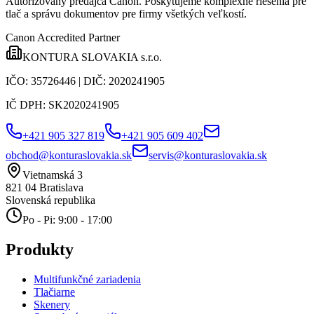
Autorizovaný predajca Canon
. Poskytujeme komplexné riešenia pre
tlač a správu dokumentov pre firmy všetkých veľkostí.
Canon Accredited Partner
KONTURA SLOVAKIA s.r.o.
IČO:
35726446
| DIČ:
2020241905
IČ DPH:
SK2020241905
+421 905 327 819
+421 905 609 402
obchod@konturaslovakia.sk
servis@konturaslovakia.sk
Vietnamská 3
821 04
Bratislava
Slovenská republika
Po - Pi: 9:00 - 17:00
Produkty
Multifunkčné zariadenia
Tlačiarne
Skenery