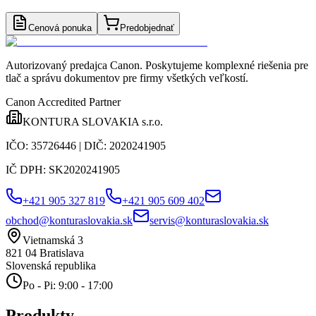
Cenová ponuka
Predobjednať
Autorizovaný predajca Canon
. Poskytujeme komplexné riešenia pre
tlač a správu dokumentov pre firmy všetkých veľkostí.
Canon Accredited Partner
KONTURA SLOVAKIA s.r.o.
IČO:
35726446
| DIČ:
2020241905
IČ DPH:
SK2020241905
+421 905 327 819
+421 905 609 402
obchod@konturaslovakia.sk
servis@konturaslovakia.sk
Vietnamská 3
821 04
Bratislava
Slovenská republika
Po - Pi: 9:00 - 17:00
Produkty