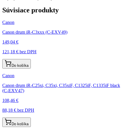
Súvisiace produkty
Canon
Canon drum iR-C3xxx (C-EXV49)
149,04 €
121,18 €
bez DPH
Do košíka
Canon
Canon drum iR-C25xi, C35xi, C35xiF, C1325iF, C1335iF black
(C-EXV47)
108,46 €
88,18 €
bez DPH
Do košíka