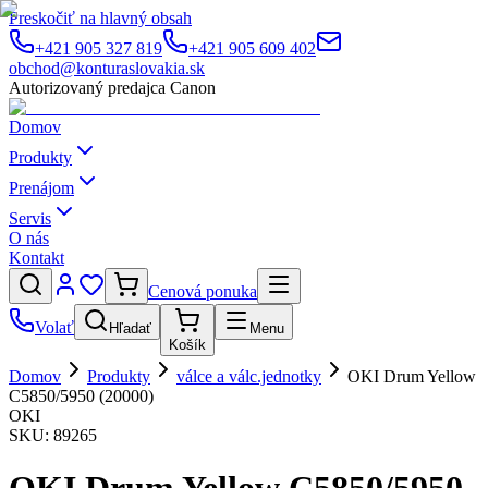
Preskočiť na hlavný obsah
+421 905 327 819
+421 905 609 402
obchod@konturaslovakia.sk
Autorizovaný predajca Canon
Domov
Produkty
Prenájom
Servis
O nás
Kontakt
Cenová ponuka
Volať
Hľadať
Menu
Košík
Domov
Produkty
válce a válc.jednotky
OKI Drum Yellow
C5850/5950 (20000)
OKI
SKU:
89265