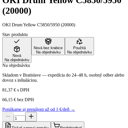
OKI Drum Yellow C5850/5950
(20000)
OKI Drum Yellow C5850/5950 (20000)
Stav produktu
Nová bez krabice
Použitá
Na objednávku
Na objednávku
Nová
Na objednávku
Na objednávku
Skladom v Bratislave — expedícia do 24–48 h, osobný odber alebo
dovoz s inštaláciou.
81,37 €
s DPH
66,15 €
bez DPH
Ponúkame aj prenájom už od 1 €/deň →
Získať cenovú ponuku
Predobjednať