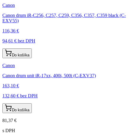
Canon
Canon drum iR-C256, C257, C259, C356, C357, C359 black (C-
EXV55)
116,36 €
94,61 €
bez DPH
Do košíka
Canon
Canon drum unit iR-17xx, 400i, 500i (C-EXV37)
163,10 €
132,60 €
bez DPH
Do košíka
81,37 €
s DPH