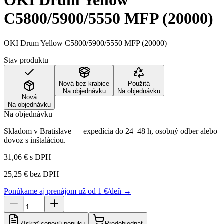
OKI Drum Yellow
C5800/5900/5550 MFP (20000)
OKI Drum Yellow C5800/5900/5550 MFP (20000)
Stav produktu
Nová bez krabice
Použitá
Na objednávku
Na objednávku
Nová
Na objednávku
Na objednávku
Skladom v Bratislave — expedícia do 24–48 h, osobný odber alebo
dovoz s inštaláciou.
31,06 €
s DPH
25,25 €
bez DPH
Ponúkame aj prenájom už od 1 €/deň →
Získať cenovú ponuku
Predobjednať