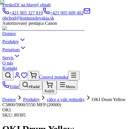
Preskočiť na hlavný obsah
+421 905 327 819
+421 905 609 402
obchod@konturaslovakia.sk
Autorizovaný predajca Canon
Domov
Produkty
Prenájom
Servis
O nás
Kontakt
Cenová ponuka
Volať
Hľadať
Menu
Košík
Domov
Produkty
válce a válc.jednotky
OKI Drum Yellow
C5800/5900/5550 MFP (20000)
OKI
SKU:
89305