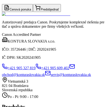
Cenová ponuka
Predobjednať
Autorizovaný predajca Canon
. Poskytujeme komplexné riešenia pre
tlač a správu dokumentov pre firmy všetkých veľkostí.
Canon Accredited Partner
KONTURA SLOVAKIA s.r.o.
IČO:
35726446
| DIČ:
2020241905
IČ DPH:
SK2020241905
+421 905 327 819
+421 905 609 402
obchod@konturaslovakia.sk
servis@konturaslovakia.sk
Vietnamská 3
821 04
Bratislava
Slovenská republika
Po - Pi: 9:00 - 17:00
Produkty