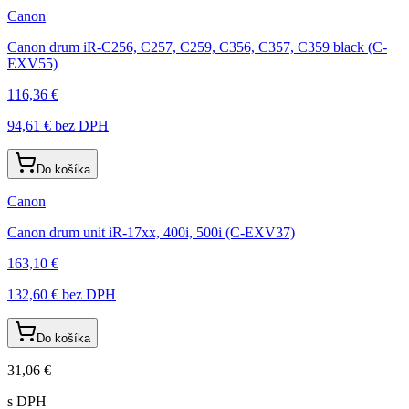
Canon
Canon drum iR-C256, C257, C259, C356, C357, C359 black (C-
EXV55)
116,36 €
94,61 €
bez DPH
Do košíka
Canon
Canon drum unit iR-17xx, 400i, 500i (C-EXV37)
163,10 €
132,60 €
bez DPH
Do košíka
31,06 €
s DPH