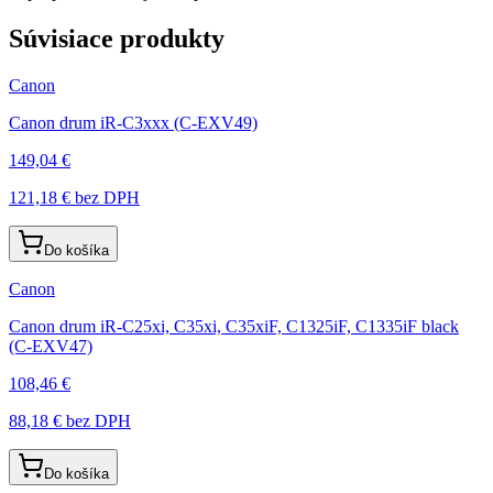
Súvisiace produkty
Canon
Canon drum iR-C3xxx (C-EXV49)
149,04 €
121,18 €
bez DPH
Do košíka
Canon
Canon drum iR-C25xi, C35xi, C35xiF, C1325iF, C1335iF black
(C-EXV47)
108,46 €
88,18 €
bez DPH
Do košíka