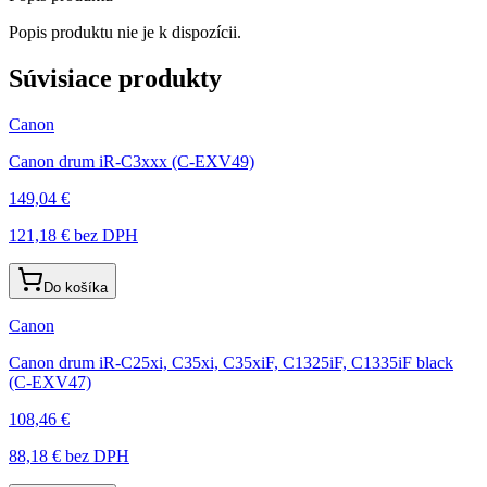
Popis produktu nie je k dispozícii.
Súvisiace produkty
Canon
Canon drum iR-C3xxx (C-EXV49)
149,04 €
121,18 €
bez DPH
Do košíka
Canon
Canon drum iR-C25xi, C35xi, C35xiF, C1325iF, C1335iF black
(C-EXV47)
108,46 €
88,18 €
bez DPH