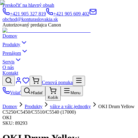
Preskočiť na hlavný obsah
+421 905 327 819
+421 905 609 402
obchod@konturaslovakia.sk
Autorizovaný predajca Canon
Domov
Produkty
Prenájom
Servis
O nás
Kontakt
Cenová ponuka
Volať
Hľadať
Menu
Košík
Domov
Produkty
válce a válc.jednotky
OKI Drum Yellow
C5250/C5450/C5510/C5540 (17000)
OKI
SKU:
89293