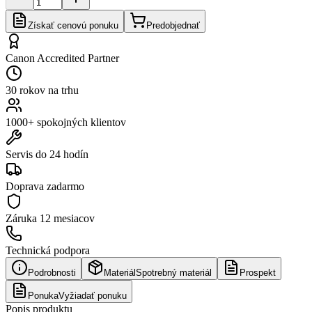
Získať cenovú ponuku
Predobjednať
Canon Accredited Partner
30 rokov na trhu
1000+ spokojných klientov
Servis do 24 hodín
Doprava zadarmo
Záruka
12 mesiacov
Technická podpora
Podrobnosti
Materiál
Spotrebný materiál
Prospekt
Ponuka
Vyžiadať ponuku
Popis produktu