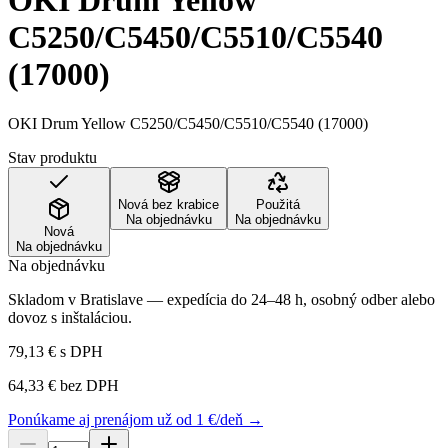
OKI Drum Yellow
C5250/C5450/C5510/C5540
(17000)
OKI Drum Yellow C5250/C5450/C5510/C5540 (17000)
Stav produktu
Nová bez krabice
Použitá
Na objednávku
Na objednávku
Nová
Na objednávku
Na objednávku
Skladom v Bratislave — expedícia do 24–48 h, osobný odber alebo
dovoz s inštaláciou.
79,13 €
s DPH
64,33 €
bez DPH
Ponúkame aj prenájom už od 1 €/deň →