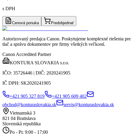
s DPH
Cenová ponuka
Predobjednať
Autorizovaný predajca Canon
. Poskytujeme komplexné riešenia pre
tlač a správu dokumentov pre firmy všetkých veľkostí.
Canon Accredited Partner
KONTURA SLOVAKIA s.r.o.
IČO:
35726446
| DIČ:
2020241905
IČ DPH:
SK2020241905
+421 905 327 819
+421 905 609 402
obchod@konturaslovakia.sk
servis@konturaslovakia.sk
Vietnamská 3
821 04
Bratislava
Slovenská republika
Po - Pi: 9:00 - 17:00