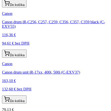
Do košíka
Canon
Canon drum iR-C256, C257, C259, C356, C357, C359 black (C-
EXV55)
116,36 €
94,61 €
bez DPH
Do košíka
Canon
Canon drum unit iR-17xx, 400i, 500i (C-EXV37)
163,10 €
132,60 €
bez DPH
Do košíka
79,13 €