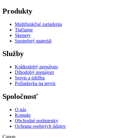
Produkty
Multifunkčné zariadenia
Tlačiarne
Skenery
Spotrebný materiál
Služby
Krátkodobý prenájom
Dlhodobý prenájom
Servis a údržba
Požiadavka na servis
Spoločnosť
O nás
Kontakt
Obchodné podmienky
Ochrana osobných údajov
Canon