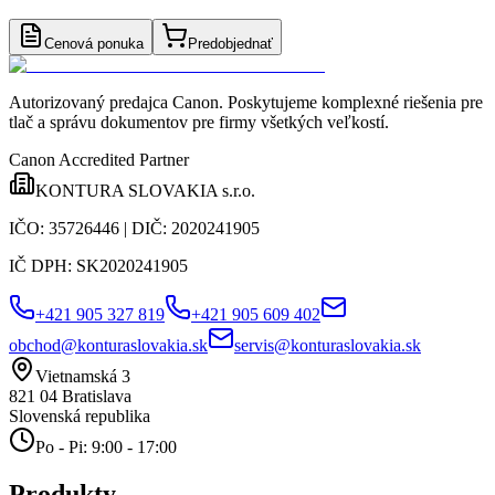
Cenová ponuka
Predobjednať
Autorizovaný predajca Canon
. Poskytujeme komplexné riešenia pre
tlač a správu dokumentov pre firmy všetkých veľkostí.
Canon Accredited Partner
KONTURA SLOVAKIA s.r.o.
IČO:
35726446
| DIČ:
2020241905
IČ DPH:
SK2020241905
+421 905 327 819
+421 905 609 402
obchod@konturaslovakia.sk
servis@konturaslovakia.sk
Vietnamská 3
821 04
Bratislava
Slovenská republika
Po - Pi: 9:00 - 17:00
Produkty