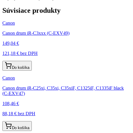
Súvisiace produkty
Canon
Canon drum iR-C3xxx (C-EXV49)
149,04 €
121,18 €
bez DPH
Do košíka
Canon
Canon drum iR-C25xi, C35xi, C35xiF, C1325iF, C1335iF black
(C-EXV47)
108,46 €
88,18 €
bez DPH
Do košíka