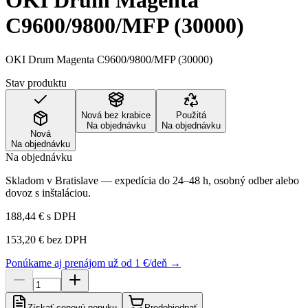
OKI Drum Magenta
C9600/9800/MFP (30000)
OKI Drum Magenta C9600/9800/MFP (30000)
Stav produktu
Nová bez krabice
Použitá
Na objednávku
Na objednávku
Nová
Na objednávku
Na objednávku
Skladom v Bratislave — expedícia do 24–48 h, osobný odber alebo
dovoz s inštaláciou.
188,44 €
s DPH
153,20 €
bez DPH
Ponúkame aj prenájom už od 1 €/deň →
Získať cenovú ponuku
Predobjednať