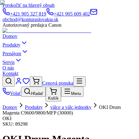
Preskočiť na hlavný obsah
+421 905 327 819
+421 905 609 402
obchod@konturaslovakia.sk
Autorizovaný predajca Canon
Domov
Produkty
Prenájom
Servis
O nás
Kontakt
Cenová ponuka
Volať
Hľadať
Menu
Košík
Domov
Produkty
válce a válc.jednotky
OKI Drum
Magenta C9600/9800/MFP (30000)
OKI
SKU:
89298