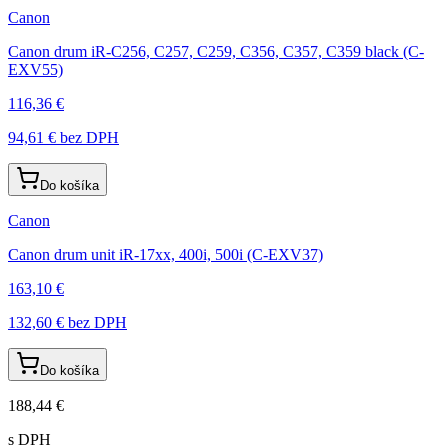
Canon
Canon drum iR-C256, C257, C259, C356, C357, C359 black (C-
EXV55)
116,36 €
94,61 €
bez DPH
Do košíka
Canon
Canon drum unit iR-17xx, 400i, 500i (C-EXV37)
163,10 €
132,60 €
bez DPH
Do košíka
188,44 €
s DPH