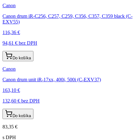
Canon
Canon drum iR-C256, C257, C259, C356, C357, C359 black (C-
EXV55)
116,36 €
94,61 €
bez DPH
Do košíka
Canon
Canon drum unit iR-17xx, 400i, 500i (C-EXV37)
163,10 €
132,60 €
bez DPH
Do košíka
83,35 €
s DPH