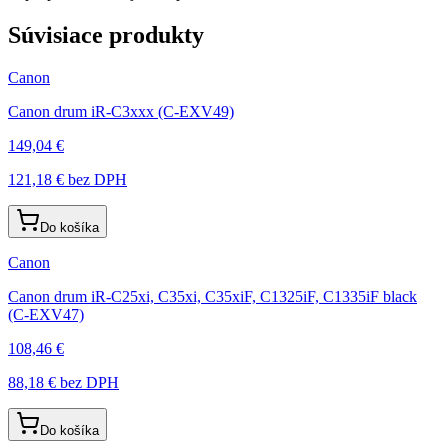
Súvisiace produkty
Canon
Canon drum iR-C3xxx (C-EXV49)
149,04 €
121,18 €
bez DPH
Do košíka
Canon
Canon drum iR-C25xi, C35xi, C35xiF, C1325iF, C1335iF black
(C-EXV47)
108,46 €
88,18 €
bez DPH
Do košíka