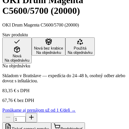
OKI Drum Magenta
C5600/5700 (20000)
OKI Drum Magenta C5600/5700 (20000)
Stav produktu
Nová bez krabice
Použitá
Na objednávku
Na objednávku
Nová
Na objednávku
Na objednávku
Skladom v Bratislave — expedícia do 24–48 h, osobný odber alebo
dovoz s inštaláciou.
83,35 €
s DPH
67,76 €
bez DPH
Ponúkame aj prenájom už od 1 €/deň →
Získať cenovú ponuku
Predobjednať