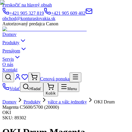
Preskočiť na hlavný obsah
+421 905 327 819
+421 905 609 402
obchod@konturaslovakia.sk
Autorizovaný predajca Canon
Domov
Produkty
Prenájom
Servis
O nás
Kontakt
Cenová ponuka
Volať
Hľadať
Menu
Košík
Domov
Produkty
válce a válc.jednotky
OKI Drum
Magenta C5600/5700 (20000)
OKI
SKU:
89302