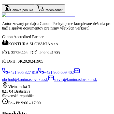
Cenová ponuka
Predobjednať
Autorizovaný predajca Canon
. Poskytujeme komplexné riešenia pre
tlač a správu dokumentov pre firmy všetkých veľkostí.
Canon Accredited Partner
KONTURA SLOVAKIA s.r.o.
IČO:
35726446
| DIČ:
2020241905
IČ DPH:
SK2020241905
+421 905 327 819
+421 905 609 402
obchod@konturaslovakia.sk
servis@konturaslovakia.sk
Vietnamská 3
821 04
Bratislava
Slovenská republika
Po - Pi: 9:00 - 17:00
Produkty