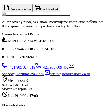
Cenová ponuka
Predobjednať
Autorizovaný predajca Canon
. Poskytujeme komplexné riešenia pre
tlač a správu dokumentov pre firmy všetkých veľkostí.
Canon Accredited Partner
KONTURA SLOVAKIA s.r.o.
IČO:
35726446
| DIČ:
2020241905
IČ DPH:
SK2020241905
+421 905 327 819
+421 905 609 402
obchod@konturaslovakia.sk
servis@konturaslovakia.sk
Vietnamská 3
821 04
Bratislava
Slovenská republika
Po - Pi: 9:00 - 17:00
Produkty