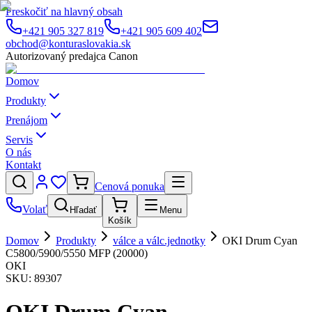
Preskočiť na hlavný obsah
+421 905 327 819
+421 905 609 402
obchod@konturaslovakia.sk
Autorizovaný predajca Canon
Domov
Produkty
Prenájom
Servis
O nás
Kontakt
Cenová ponuka
Volať
Hľadať
Menu
Košík
Domov
Produkty
válce a válc.jednotky
OKI Drum Cyan
C5800/5900/5550 MFP (20000)
OKI
SKU:
89307