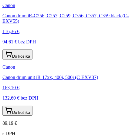
Canon
Canon drum iR-C256, C257, C259, C356, C357, C359 black (C-
EXV55)
116,36 €
94,61 €
bez DPH
Do košíka
Canon
Canon drum unit iR-17xx, 400i, 500i (C-EXV37)
163,10 €
132,60 €
bez DPH
Do košíka
89,19 €
s DPH