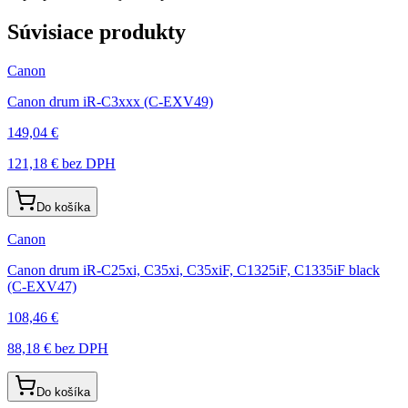
Súvisiace produkty
Canon
Canon drum iR-C3xxx (C-EXV49)
149,04 €
121,18 €
bez DPH
Do košíka
Canon
Canon drum iR-C25xi, C35xi, C35xiF, C1325iF, C1335iF black
(C-EXV47)
108,46 €
88,18 €
bez DPH
Do košíka