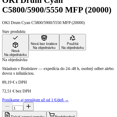
OKI Drum Cyan
C5800/5900/5550 MFP (20000)
OKI Drum Cyan C5800/5900/5550 MFP (20000)
Stav produktu
Nová bez krabice
Použitá
Na objednávku
Na objednávku
Nová
Na objednávku
Na objednávku
Skladom v Bratislave — expedícia do 24–48 h, osobný odber alebo
dovoz s inštaláciou.
89,19 €
s DPH
72,51 €
bez DPH
Ponúkame aj prenájom už od 1 €/deň →
Získať cenovú ponuku
Predobjednať