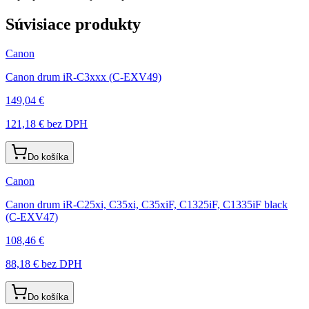
Súvisiace produkty
Canon
Canon drum iR-C3xxx (C-EXV49)
149,04 €
121,18 €
bez DPH
Do košíka
Canon
Canon drum iR-C25xi, C35xi, C35xiF, C1325iF, C1335iF black
(C-EXV47)
108,46 €
88,18 €
bez DPH
Do košíka