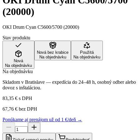
OKI Drum Cyan C5600/5700
(20000)
OKI Drum Cyan C5600/5700 (20000)
Stav produktu
Nová bez krabice
Použitá
Na objednávku
Na objednávku
Nová
Na objednávku
Na objednávku
Skladom v Bratislave — expedícia do 24–48 h, osobný odber alebo
dovoz s inštaláciou.
83,35 €
s DPH
67,76 €
bez DPH
Ponúkame aj prenájom už od 1 €/deň →
Získať cenovú ponuku
Predobjednať