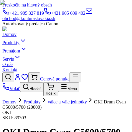
Preskočiť na hlavný obsah
+421 905 327 819
+421 905 609 402
obchod@konturaslovakia.sk
Autorizovaný predajca Canon
Domov
Produkty
Prenájom
Servis
O nás
Kontakt
Cenová ponuka
Volať
Hľadať
Menu
Košík
Domov
Produkty
válce a válc.jednotky
OKI Drum Cyan
C5600/5700 (20000)
OKI
SKU:
89303