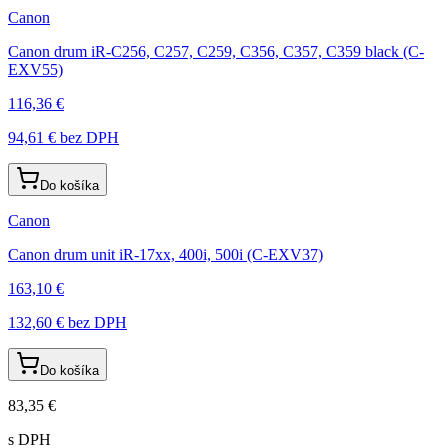
Canon
Canon drum iR-C256, C257, C259, C356, C357, C359 black (C-
EXV55)
116,36 €
94,61 €
bez DPH
Do košíka
Canon
Canon drum unit iR-17xx, 400i, 500i (C-EXV37)
163,10 €
132,60 €
bez DPH
Do košíka
83,35 €
s DPH