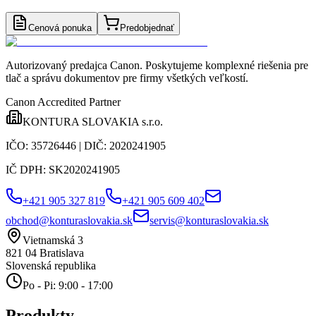
Cenová ponuka
Predobjednať
Autorizovaný predajca Canon
. Poskytujeme komplexné riešenia pre
tlač a správu dokumentov pre firmy všetkých veľkostí.
Canon Accredited Partner
KONTURA SLOVAKIA s.r.o.
IČO:
35726446
| DIČ:
2020241905
IČ DPH:
SK2020241905
+421 905 327 819
+421 905 609 402
obchod@konturaslovakia.sk
servis@konturaslovakia.sk
Vietnamská 3
821 04
Bratislava
Slovenská republika
Po - Pi: 9:00 - 17:00
Produkty