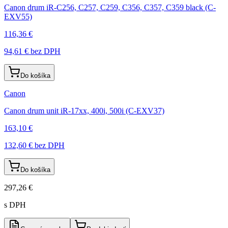
Canon drum iR-C256, C257, C259, C356, C357, C359 black (C-
EXV55)
116,36 €
94,61 €
bez DPH
Do košíka
Canon
Canon drum unit iR-17xx, 400i, 500i (C-EXV37)
163,10 €
132,60 €
bez DPH
Do košíka
297,26 €
s DPH