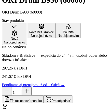
OKI Drum B930 (60000)
OKI Drum B930 (60000)
Stav produktu
Nová bez krabice
Použitá
Na objednávku
Na objednávku
Nová
Na objednávku
Na objednávku
Skladom v Bratislave — expedícia do 24–48 h, osobný odber alebo
dovoz s inštaláciou.
297,26 €
s DPH
241,67 €
bez DPH
Ponúkame aj prenájom už od 1 €/deň →
Získať cenovú ponuku
Predobjednať