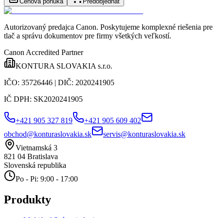
Cenová ponuka
Predobjednať
Autorizovaný predajca Canon
. Poskytujeme komplexné riešenia pre
tlač a správu dokumentov pre firmy všetkých veľkostí.
Canon Accredited Partner
KONTURA SLOVAKIA s.r.o.
IČO:
35726446
| DIČ:
2020241905
IČ DPH:
SK2020241905
+421 905 327 819
+421 905 609 402
obchod@konturaslovakia.sk
servis@konturaslovakia.sk
Vietnamská 3
821 04
Bratislava
Slovenská republika
Po - Pi: 9:00 - 17:00
Produkty