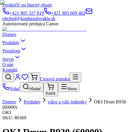
Preskočiť na hlavný obsah
+421 905 327 819
+421 905 609 402
obchod@konturaslovakia.sk
Autorizovaný predajca Canon
Domov
Produkty
Prenájom
Servis
O nás
Kontakt
Cenová ponuka
Volať
Hľadať
Menu
Košík
Domov
Produkty
válce a válc.jednotky
OKI Drum B930
(60000)
OKI
SKU:
89369