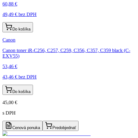
60,88 €
49,49 €
bez DPH
Do košíka
Canon
Canon toner iR-C256, C257, C259, C356, C357, C359 black (C-
EXV55)
53,46 €
43,46 €
bez DPH
Do košíka
45,00 €
s DPH
Cenová ponuka
Predobjednať