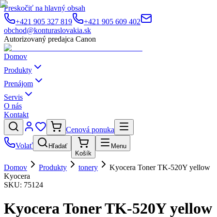
Preskočiť na hlavný obsah
+421 905 327 819
+421 905 609 402
obchod@konturaslovakia.sk
Autorizovaný predajca Canon
Domov
Produkty
Prenájom
Servis
O nás
Kontakt
Cenová ponuka
Volať
Hľadať
Menu
Košík
Domov
Produkty
tonery
Kyocera Toner TK-520Y yellow
Kyocera
SKU:
75124
Kyocera Toner TK-520Y yellow