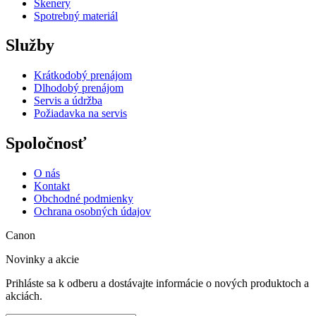
Skenery
Spotrebný materiál
Služby
Krátkodobý prenájom
Dlhodobý prenájom
Servis a údržba
Požiadavka na servis
Spoločnosť
O nás
Kontakt
Obchodné podmienky
Ochrana osobných údajov
Canon
Novinky a akcie
Prihláste sa k odberu a dostávajte informácie o nových produktoch a
akciách.