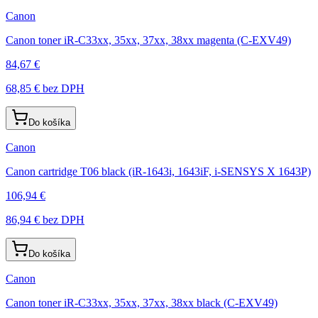
Canon
Canon toner iR-C33xx, 35xx, 37xx, 38xx magenta (C-EXV49)
84,67 €
68,85 €
bez DPH
Do košíka
Canon
Canon cartridge T06 black (iR-1643i, 1643iF, i-SENSYS X 1643P)
106,94 €
86,94 €
bez DPH
Do košíka
Canon
Canon toner iR-C33xx, 35xx, 37xx, 38xx black (C-EXV49)