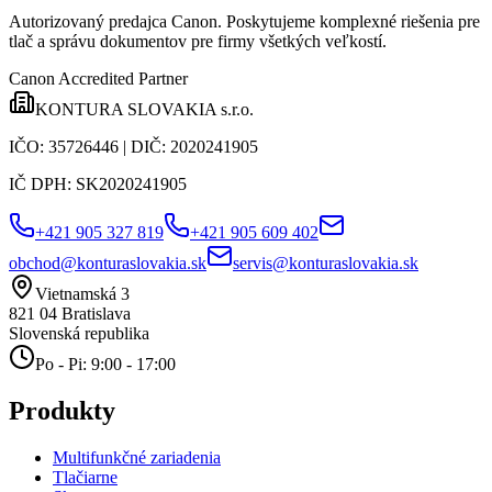
Autorizovaný predajca Canon
. Poskytujeme komplexné riešenia pre
tlač a správu dokumentov pre firmy všetkých veľkostí.
Canon Accredited Partner
KONTURA SLOVAKIA s.r.o.
IČO:
35726446
| DIČ:
2020241905
IČ DPH:
SK2020241905
+421 905 327 819
+421 905 609 402
obchod@konturaslovakia.sk
servis@konturaslovakia.sk
Vietnamská 3
821 04
Bratislava
Slovenská republika
Po - Pi: 9:00 - 17:00
Produkty
Multifunkčné zariadenia
Tlačiarne