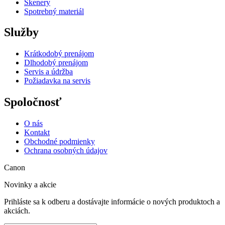
Skenery
Spotrebný materiál
Služby
Krátkodobý prenájom
Dlhodobý prenájom
Servis a údržba
Požiadavka na servis
Spoločnosť
O nás
Kontakt
Obchodné podmienky
Ochrana osobných údajov
Canon
Novinky a akcie
Prihláste sa k odberu a dostávajte informácie o nových produktoch a
akciách.