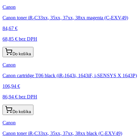
Canon
Canon toner iR-C33xx, 35xx, 37xx, 38xx magenta (C-EXV49)
84,67 €
68,85 €
bez DPH
Do košíka
Canon
Canon cartridge T06 black (iR-1643i, 1643iF, i-SENSYS X 1643P)
106,94 €
86,94 €
bez DPH
Do košíka
Canon
Canon toner iR-C33xx, 35xx, 37xx, 38xx black (C-EXV49)