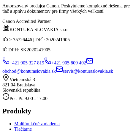
Autorizovaný predajca Canon
. Poskytujeme komplexné riešenia pre
tlač a správu dokumentov pre firmy všetkých veľkostí.
Canon Accredited Partner
KONTURA SLOVAKIA s.r.o.
IČO:
35726446
| DIČ:
2020241905
IČ DPH:
SK2020241905
+421 905 327 819
+421 905 609 402
obchod@konturaslovakia.sk
servis@konturaslovakia.sk
Vietnamská 3
821 04
Bratislava
Slovenská republika
Po - Pi: 9:00 - 17:00
Produkty
Multifunkčné zariadenia
Tlačiarne