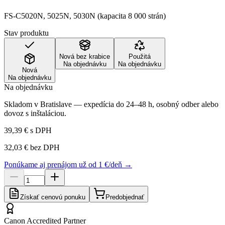
FS-C5020N, 5025N, 5030N (kapacita 8 000 strán)
Stav produktu
Nová bez krabice
Použitá
Na objednávku
Na objednávku
Nová
Na objednávku
Na objednávku
Skladom v Bratislave — expedícia do 24–48 h, osobný odber alebo
dovoz s inštaláciou.
39,39 €
s DPH
32,03 €
bez DPH
Ponúkame aj prenájom už od 1 €/deň →
Získať cenovú ponuku
Predobjednať
Canon Accredited Partner