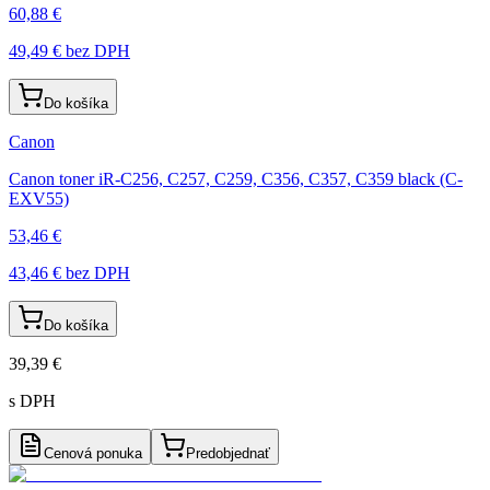
60,88 €
49,49 €
bez DPH
Do košíka
Canon
Canon toner iR-C256, C257, C259, C356, C357, C359 black (C-
EXV55)
53,46 €
43,46 €
bez DPH
Do košíka
39,39 €
s DPH
Cenová ponuka
Predobjednať