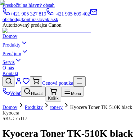
Preskočiť na hlavný obsah
+421 905 327 819
+421 905 609 402
obchod@konturaslovakia.sk
Autorizovaný predajca Canon
Domov
Produkty
Prenájom
Servis
O nás
Kontakt
Cenová ponuka
Volať
Hľadať
Menu
Košík
Domov
Produkty
tonery
Kyocera Toner TK-510K black
Kyocera
SKU:
75117
Kyocera Toner TK-510K black