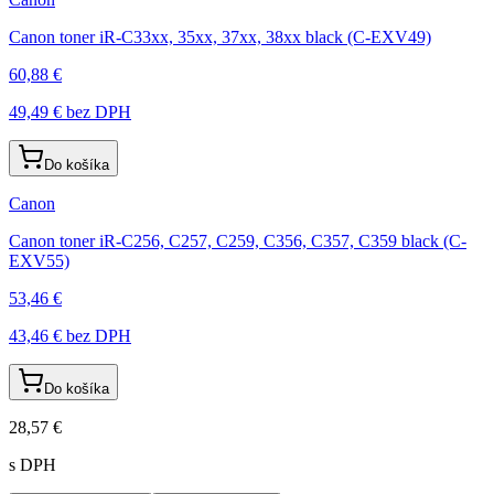
Canon toner iR-C33xx, 35xx, 37xx, 38xx black (C-EXV49)
60,88 €
49,49 €
bez DPH
Do košíka
Canon
Canon toner iR-C256, C257, C259, C356, C357, C359 black (C-
EXV55)
53,46 €
43,46 €
bez DPH
Do košíka
28,57 €
s DPH