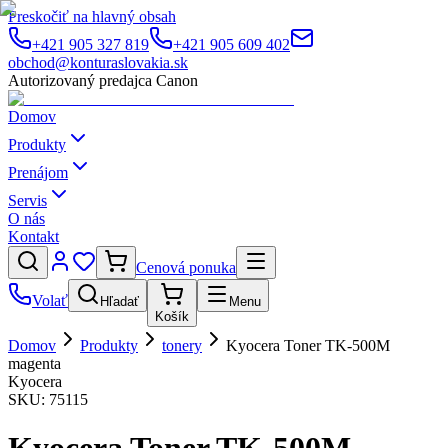
Preskočiť na hlavný obsah
+421 905 327 819
+421 905 609 402
obchod@konturaslovakia.sk
Autorizovaný predajca Canon
Domov
Produkty
Prenájom
Servis
O nás
Kontakt
Cenová ponuka
Volať
Hľadať
Menu
Košík
Domov
Produkty
tonery
Kyocera Toner TK-500M
magenta
Kyocera
SKU:
75115