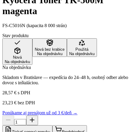
Kyocera Toner TK-500M
magenta
FS-C5016N (kapacita 8 000 strán)
Stav produktu
Nová bez krabice
Použitá
Na objednávku
Na objednávku
Nová
Na objednávku
Na objednávku
Skladom v Bratislave — expedícia do 24–48 h, osobný odber alebo
dovoz s inštaláciou.
28,57 €
s DPH
23,23 €
bez DPH
Ponúkame aj prenájom už od 3 €/deň →
Získať cenovú ponuku
Predobjednať