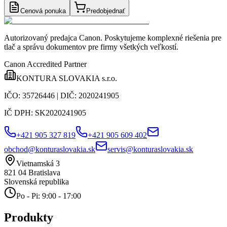
Cenová ponuka
Predobjednať
Autorizovaný predajca Canon
. Poskytujeme komplexné riešenia pre
tlač a správu dokumentov pre firmy všetkých veľkostí.
Canon Accredited Partner
KONTURA SLOVAKIA s.r.o.
IČO:
35726446
| DIČ:
2020241905
IČ DPH:
SK2020241905
+421 905 327 819
+421 905 609 402
obchod@konturaslovakia.sk
servis@konturaslovakia.sk
Vietnamská 3
821 04
Bratislava
Slovenská republika
Po - Pi: 9:00 - 17:00
Produkty