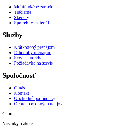
Multifunkčné zariadenia
Tlačiarne
Skenery
Spotrebný materiál
Služby
Krátkodobý prenájom
Dlhodobý prenájom
Servis a údržba
Požiadavka na servis
Spoločnosť
O nás
Kontakt
Obchodné podmienky
Ochrana osobných údajov
Canon
Novinky a akcie