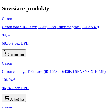
Súvisiace produkty
Canon
Canon toner iR-C33xx, 35xx, 37xx, 38xx magenta (C-EXV49)
84,67 €
68,85 €
bez DPH
Do košíka
Canon
Canon cartridge T06 black (iR-1643i, 1643iF, i-SENSYS X 1643P)
106,94 €
86,94 €
bez DPH
Do košíka
Canon