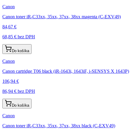
Canon
Canon toner iR-C33xx, 35xx, 37xx, 38xx magenta (C-EXV49)
84,67 €
68,85 €
bez DPH
Do košíka
Canon
Canon cartridge T06 black (iR-1643i, 1643iF, i-SENSYS X 1643P)
106,94 €
86,94 €
bez DPH
Do košíka
Canon
Canon toner iR-C33xx, 35xx, 37xx, 38xx black (C-EXV49)