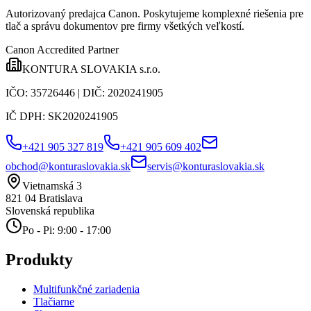
Autorizovaný predajca Canon
. Poskytujeme komplexné riešenia pre
tlač a správu dokumentov pre firmy všetkých veľkostí.
Canon Accredited Partner
KONTURA SLOVAKIA s.r.o.
IČO:
35726446
| DIČ:
2020241905
IČ DPH:
SK2020241905
+421 905 327 819
+421 905 609 402
obchod@konturaslovakia.sk
servis@konturaslovakia.sk
Vietnamská 3
821 04
Bratislava
Slovenská republika
Po - Pi: 9:00 - 17:00
Produkty
Multifunkčné zariadenia
Tlačiarne