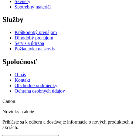
Skenery
Spotrebný materiál
Služby
Krátkodobý prenájom
Dlhodobý prenájom
Servis a údržba
Požiadavka na servis
Spoločnosť
O nás
Kontakt
Obchodné podmienky
Ochrana osobných údajov
Canon
Novinky a akcie
Prihláste sa k odberu a dostávajte informácie o nových produktoch a
akciách.