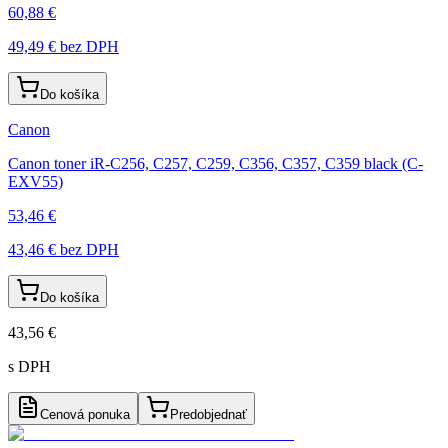
60,88 €
49,49 €
bez DPH
Do košíka
Canon
Canon toner iR-C256, C257, C259, C356, C357, C359 black (C-
EXV55)
53,46 €
43,46 €
bez DPH
Do košíka
43,56 €
s DPH
Cenová ponuka
Predobjednať