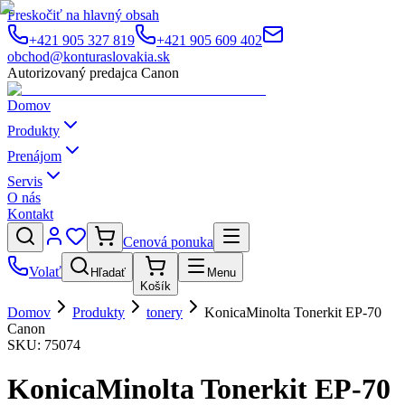
Preskočiť na hlavný obsah
+421 905 327 819
+421 905 609 402
obchod@konturaslovakia.sk
Autorizovaný predajca Canon
Domov
Produkty
Prenájom
Servis
O nás
Kontakt
Cenová ponuka
Volať
Hľadať
Menu
Košík
Domov
Produkty
tonery
KonicaMinolta Tonerkit EP-70
Canon
SKU:
75074
KonicaMinolta Tonerkit EP-70