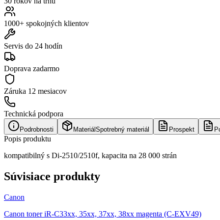
30 rokov na trhu
1000+ spokojných klientov
Servis do 24 hodín
Doprava zadarmo
Záruka
12 mesiacov
Technická podpora
Podrobnosti
Materiál
Spotrebný materiál
Prospekt
P
Popis produktu
kompatibilný s Di-2510/2510f, kapacita na 28 000 strán
Súvisiace produkty
Canon
Canon toner iR-C33xx, 35xx, 37xx, 38xx magenta (C-EXV49)