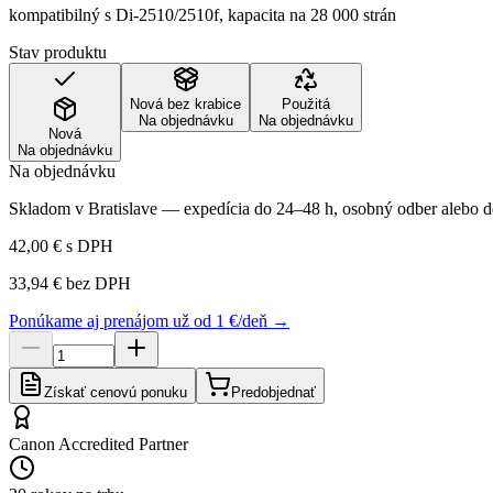
kompatibilný s Di-2510/2510f, kapacita na 28 000 strán
Stav produktu
Nová bez krabice
Použitá
Na objednávku
Na objednávku
Nová
Na objednávku
Na objednávku
Skladom v Bratislave — expedícia do 24–48 h, osobný odber alebo do
42,00 €
s DPH
33,94 €
bez DPH
Ponúkame aj prenájom už od 1 €/deň →
Získať cenovú ponuku
Predobjednať
Canon Accredited Partner