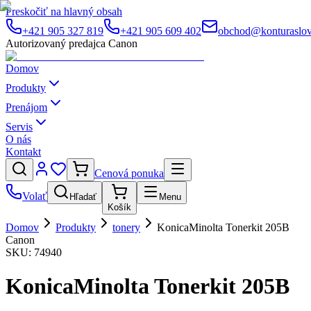
Preskočiť na hlavný obsah
+421 905 327 819
+421 905 609 402
obchod@konturaslov
Autorizovaný predajca Canon
Domov
Produkty
Prenájom
Servis
O nás
Kontakt
Cenová ponuka
Volať
Hľadať
Menu
Košík
Domov
Produkty
tonery
KonicaMinolta Tonerkit 205B
Canon
SKU:
74940
KonicaMinolta Tonerkit 205B