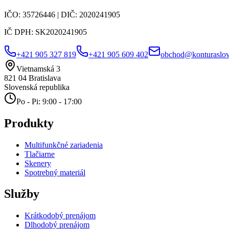
IČO:
35726446
| DIČ:
2020241905
IČ DPH:
SK2020241905
+421 905 327 819
+421 905 609 402
obchod@konturaslov
Vietnamská 3
821 04
Bratislava
Slovenská republika
Po - Pi: 9:00 - 17:00
Produkty
Multifunkčné zariadenia
Tlačiarne
Skenery
Spotrebný materiál
Služby
Krátkodobý prenájom
Dlhodobý prenájom