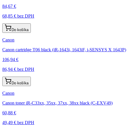
84,67 €
68,85 €
bez DPH
Do košíka
Canon
Canon cartridge T06 black (iR-1643i, 1643iF, i-SENSYS X 1643P)
106,94 €
86,94 €
bez DPH
Do košíka
Canon
Canon toner iR-C33xx, 35xx, 37xx, 38xx black (C-EXV49)
60,88 €
49,49 €
bez DPH