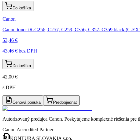
Do košíka
Canon
Canon toner iR-C256, C257, C259, C356, C357, C359 black (C-E
53,46 €
43,46 €
bez DPH
Do košíka
42,00 €
s DPH
Cenová ponuka
Predobjednať
Autorizovaný predajca Canon
. Poskytujeme komplexné riešenia pre t
Canon Accredited Partner
KONTURA SLOVAKIA s.r.o.