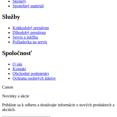
Skenery
Spotrebný materiál
Služby
Krátkodobý prenájom
Dlhodobý prenájom
Servis a údržba
Požiadavka na servis
Spoločnosť
O nás
Kontakt
Obchodné podmienky
Ochrana osobných údajov
Canon
Novinky a akcie
Prihláste sa k odberu a dostávajte informácie o nových produktoch a
akciách.