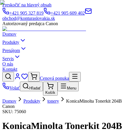
Preskočiť na hlavný obsah
+421 905 327 819
+421 905 609 402
obchod@konturaslovakia.sk
Autorizovaný predajca Canon
Domov
Produkty
Prenájom
Servis
O nás
Kontakt
Cenová ponuka
Volať
Hľadať
Menu
Košík
Domov
Produkty
tonery
KonicaMinolta Tonerkit 204B
Canon
SKU:
75060
KonicaMinolta Tonerkit 204B