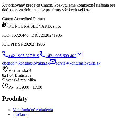
Autorizovaný predajca Canon
. Poskytujeme komplexné riešenia pre
tlač a správu dokumentov pre firmy všetkých veľkostí.
Canon Accredited Partner
KONTURA SLOVAKIA s.r.o.
IČO:
35726446
| DIČ:
2020241905
IČ DPH:
SK2020241905
+421 905 327 819
+421 905 609 402
obchod@konturaslovakia.sk
servis@konturaslovakia.sk
Vietnamská 3
821 04
Bratislava
Slovenská republika
Po - Pi: 9:00 - 17:00
Produkty
Multifunkčné zariadenia
Tlačiarne