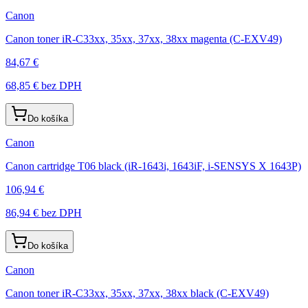
Canon
Canon toner iR-C33xx, 35xx, 37xx, 38xx magenta (C-EXV49)
84,67 €
68,85 €
bez DPH
Do košíka
Canon
Canon cartridge T06 black (iR-1643i, 1643iF, i-SENSYS X 1643P)
106,94 €
86,94 €
bez DPH
Do košíka
Canon
Canon toner iR-C33xx, 35xx, 37xx, 38xx black (C-EXV49)