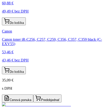
60,88 €
49,49 €
bez DPH
Do košíka
Canon
Canon toner iR-C256, C257, C259, C356, C357, C359 black (C-
EXV55)
53,46 €
43,46 €
bez DPH
Do košíka
35,09 €
s DPH
Cenová ponuka
Predobjednať