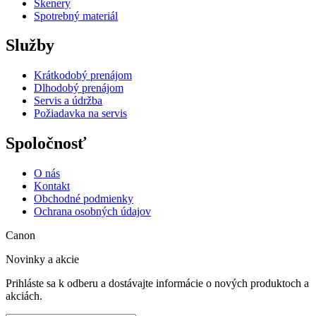
Skenery
Spotrebný materiál
Služby
Krátkodobý prenájom
Dlhodobý prenájom
Servis a údržba
Požiadavka na servis
Spoločnosť
O nás
Kontakt
Obchodné podmienky
Ochrana osobných údajov
Canon
Novinky a akcie
Prihláste sa k odberu a dostávajte informácie o nových produktoch a
akciách.