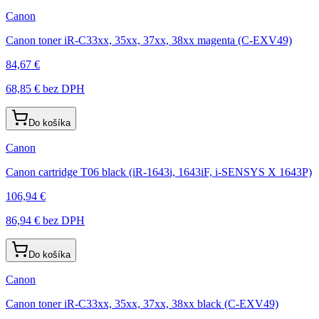
Canon
Canon toner iR-C33xx, 35xx, 37xx, 38xx magenta (C-EXV49)
84,67 €
68,85 €
bez DPH
Do košíka
Canon
Canon cartridge T06 black (iR-1643i, 1643iF, i-SENSYS X 1643P)
106,94 €
86,94 €
bez DPH
Do košíka
Canon
Canon toner iR-C33xx, 35xx, 37xx, 38xx black (C-EXV49)