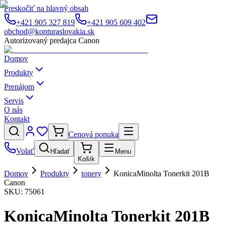
Preskočiť na hlavný obsah
+421 905 327 819
+421 905 609 402
obchod@konturaslovakia.sk
Autorizovaný predajca Canon
Domov
Produkty
Prenájom
Servis
O nás
Kontakt
Cenová ponuka
Volať
Hľadať
Menu
Košík
Domov
Produkty
tonery
KonicaMinolta Tonerkit 201B
Canon
SKU:
75061
KonicaMinolta Tonerkit 201B