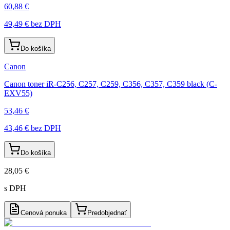
60,88 €
49,49 €
bez DPH
Do košíka
Canon
Canon toner iR-C256, C257, C259, C356, C357, C359 black (C-
EXV55)
53,46 €
43,46 €
bez DPH
Do košíka
28,05 €
s DPH
Cenová ponuka
Predobjednať