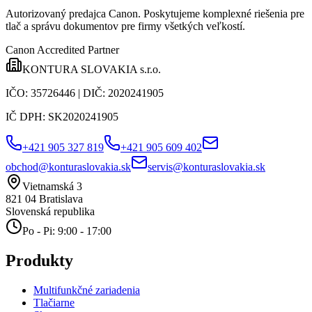
Autorizovaný predajca Canon
. Poskytujeme komplexné riešenia pre
tlač a správu dokumentov pre firmy všetkých veľkostí.
Canon Accredited Partner
KONTURA SLOVAKIA s.r.o.
IČO:
35726446
| DIČ:
2020241905
IČ DPH:
SK2020241905
+421 905 327 819
+421 905 609 402
obchod@konturaslovakia.sk
servis@konturaslovakia.sk
Vietnamská 3
821 04
Bratislava
Slovenská republika
Po - Pi: 9:00 - 17:00
Produkty
Multifunkčné zariadenia
Tlačiarne