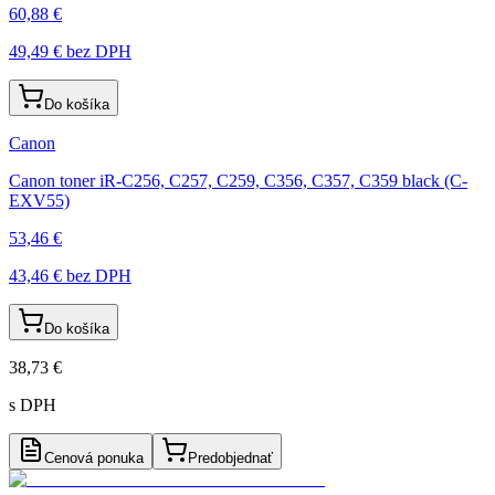
60,88 €
49,49 €
bez DPH
Do košíka
Canon
Canon toner iR-C256, C257, C259, C356, C357, C359 black (C-
EXV55)
53,46 €
43,46 €
bez DPH
Do košíka
38,73 €
s DPH
Cenová ponuka
Predobjednať