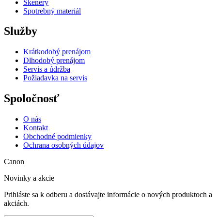
Skenery
Spotrebný materiál
Služby
Krátkodobý prenájom
Dlhodobý prenájom
Servis a údržba
Požiadavka na servis
Spoločnosť
O nás
Kontakt
Obchodné podmienky
Ochrana osobných údajov
Canon
Novinky a akcie
Prihláste sa k odberu a dostávajte informácie o nových produktoch a
akciách.