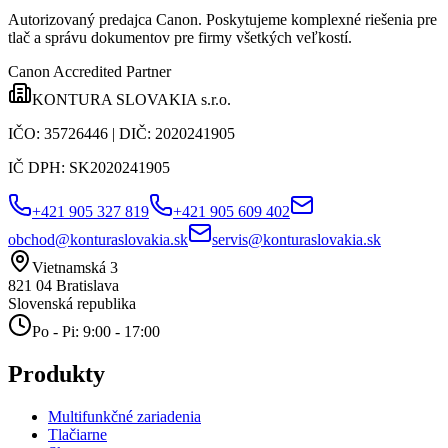
Autorizovaný predajca Canon
. Poskytujeme komplexné riešenia pre
tlač a správu dokumentov pre firmy všetkých veľkostí.
Canon Accredited Partner
KONTURA SLOVAKIA s.r.o.
IČO:
35726446
| DIČ:
2020241905
IČ DPH:
SK2020241905
+421 905 327 819
+421 905 609 402
obchod@konturaslovakia.sk
servis@konturaslovakia.sk
Vietnamská 3
821 04
Bratislava
Slovenská republika
Po - Pi: 9:00 - 17:00
Produkty
Multifunkčné zariadenia
Tlačiarne