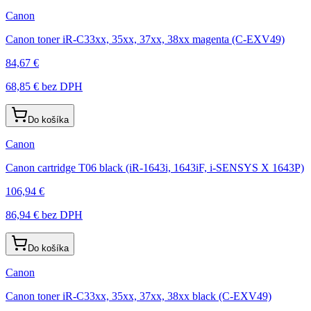
Canon
Canon toner iR-C33xx, 35xx, 37xx, 38xx magenta (C-EXV49)
84,67 €
68,85 €
bez DPH
Do košíka
Canon
Canon cartridge T06 black (iR-1643i, 1643iF, i-SENSYS X 1643P)
106,94 €
86,94 €
bez DPH
Do košíka
Canon
Canon toner iR-C33xx, 35xx, 37xx, 38xx black (C-EXV49)