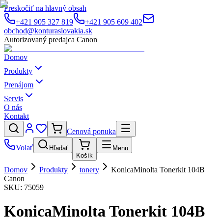
Preskočiť na hlavný obsah
+421 905 327 819
+421 905 609 402
obchod@konturaslovakia.sk
Autorizovaný predajca Canon
Domov
Produkty
Prenájom
Servis
O nás
Kontakt
Cenová ponuka
Volať
Hľadať
Menu
Košík
Domov
Produkty
tonery
KonicaMinolta Tonerkit 104B
Canon
SKU:
75059
KonicaMinolta Tonerkit 104B