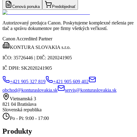
Cenová ponuka
Predobjednať
Autorizovaný predajca Canon
. Poskytujeme komplexné riešenia pre
tlač a správu dokumentov pre firmy všetkých veľkostí.
Canon Accredited Partner
KONTURA SLOVAKIA s.r.o.
IČO:
35726446
| DIČ:
2020241905
IČ DPH:
SK2020241905
+421 905 327 819
+421 905 609 402
obchod@konturaslovakia.sk
servis@konturaslovakia.sk
Vietnamská 3
821 04
Bratislava
Slovenská republika
Po - Pi: 9:00 - 17:00
Produkty