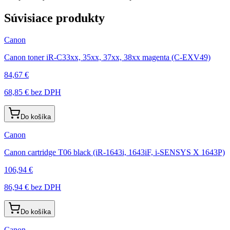
Súvisiace produkty
Canon
Canon toner iR-C33xx, 35xx, 37xx, 38xx magenta (C-EXV49)
84,67 €
68,85 €
bez DPH
Do košíka
Canon
Canon cartridge T06 black (iR-1643i, 1643iF, i-SENSYS X 1643P)
106,94 €
86,94 €
bez DPH
Do košíka
Canon