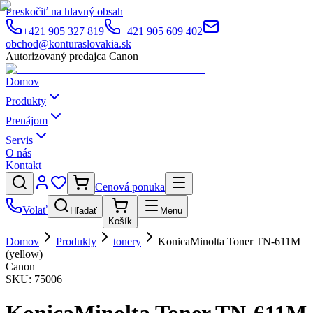
Preskočiť na hlavný obsah
+421 905 327 819
+421 905 609 402
obchod@konturaslovakia.sk
Autorizovaný predajca Canon
Domov
Produkty
Prenájom
Servis
O nás
Kontakt
Cenová ponuka
Volať
Hľadať
Menu
Košík
Domov
Produkty
tonery
KonicaMinolta Toner TN-611M
(yellow)
Canon
SKU:
75006