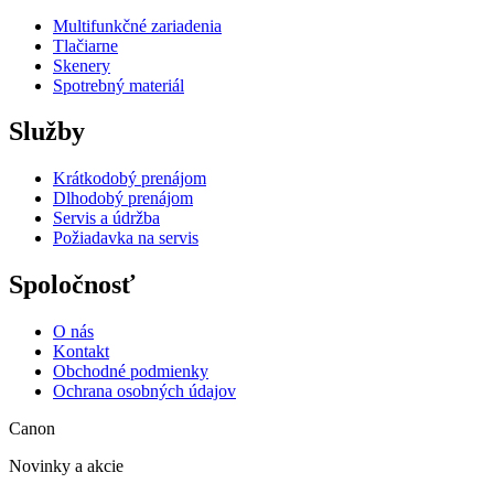
Multifunkčné zariadenia
Tlačiarne
Skenery
Spotrebný materiál
Služby
Krátkodobý prenájom
Dlhodobý prenájom
Servis a údržba
Požiadavka na servis
Spoločnosť
O nás
Kontakt
Obchodné podmienky
Ochrana osobných údajov
Canon
Novinky a akcie