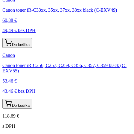
Canon toner iR-C33xx, 35xx, 37xx, 38xx black (C-EXV49)
60,88 €
49,49 €
bez DPH
Do košíka
Canon
Canon toner iR-C256, C257, C259, C356, C357, C359 black (C-
EXV55)
53,46 €
43,46 €
bez DPH
Do košíka
118,69 €
s DPH