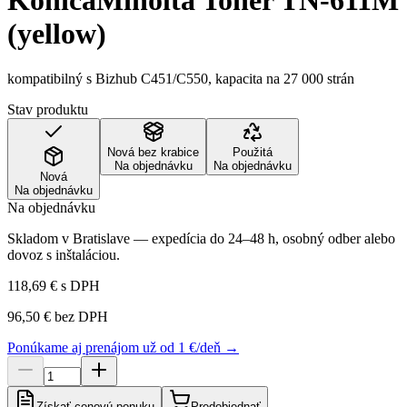
KonicaMinolta Toner TN-611M
(yellow)
kompatibilný s Bizhub C451/C550, kapacita na 27 000 strán
Stav produktu
Nová bez krabice
Použitá
Na objednávku
Na objednávku
Nová
Na objednávku
Na objednávku
Skladom v Bratislave — expedícia do 24–48 h, osobný odber alebo
dovoz s inštaláciou.
118,69 €
s DPH
96,50 €
bez DPH
Ponúkame aj prenájom už od 1 €/deň →
Získať cenovú ponuku
Predobjednať