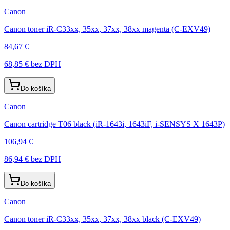
Canon
Canon toner iR-C33xx, 35xx, 37xx, 38xx magenta (C-EXV49)
84,67 €
68,85 €
bez DPH
Do košíka
Canon
Canon cartridge T06 black (iR-1643i, 1643iF, i-SENSYS X 1643P)
106,94 €
86,94 €
bez DPH
Do košíka
Canon
Canon toner iR-C33xx, 35xx, 37xx, 38xx black (C-EXV49)