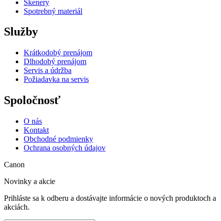
Skenery
Spotrebný materiál
Služby
Krátkodobý prenájom
Dlhodobý prenájom
Servis a údržba
Požiadavka na servis
Spoločnosť
O nás
Kontakt
Obchodné podmienky
Ochrana osobných údajov
Canon
Novinky a akcie
Prihláste sa k odberu a dostávajte informácie o nových produktoch a
akciách.