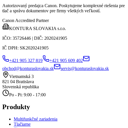
Autorizovaný predajca Canon
. Poskytujeme komplexné riešenia pre
tlač a správu dokumentov pre firmy všetkých veľkostí.
Canon Accredited Partner
KONTURA SLOVAKIA s.r.o.
IČO:
35726446
| DIČ:
2020241905
IČ DPH:
SK2020241905
+421 905 327 819
+421 905 609 402
obchod@konturaslovakia.sk
servis@konturaslovakia.sk
Vietnamská 3
821 04
Bratislava
Slovenská republika
Po - Pi: 9:00 - 17:00
Produkty
Multifunkčné zariadenia
Tlačiarne