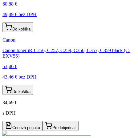
60,88 €
49,49 €
bez DPH
Do košíka
Canon
Canon toner iR-C256, C257, C259, C356, C357, C359 black (C-
EXV55)
53,46 €
43,46 €
bez DPH
Do košíka
34,69 €
s DPH
Cenová ponuka
Predobjednať