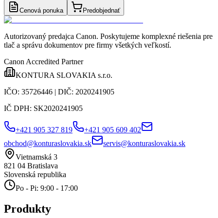
Cenová ponuka
Predobjednať
Autorizovaný predajca Canon
. Poskytujeme komplexné riešenia pre
tlač a správu dokumentov pre firmy všetkých veľkostí.
Canon Accredited Partner
KONTURA SLOVAKIA s.r.o.
IČO:
35726446
| DIČ:
2020241905
IČ DPH:
SK2020241905
+421 905 327 819
+421 905 609 402
obchod@konturaslovakia.sk
servis@konturaslovakia.sk
Vietnamská 3
821 04
Bratislava
Slovenská republika
Po - Pi: 9:00 - 17:00
Produkty