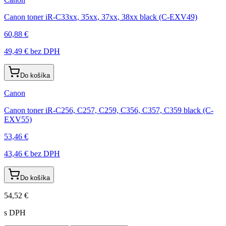
Canon toner iR-C33xx, 35xx, 37xx, 38xx black (C-EXV49)
60,88 €
49,49 €
bez DPH
Do košíka
Canon
Canon toner iR-C256, C257, C259, C356, C357, C359 black (C-
EXV55)
53,46 €
43,46 €
bez DPH
Do košíka
54,52 €
s DPH