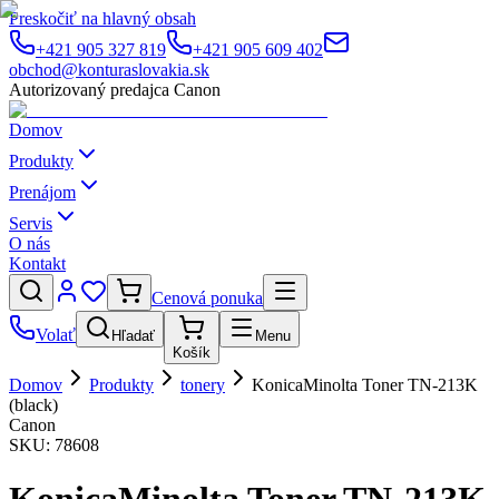
Preskočiť na hlavný obsah
+421 905 327 819
+421 905 609 402
obchod@konturaslovakia.sk
Autorizovaný predajca Canon
Domov
Produkty
Prenájom
Servis
O nás
Kontakt
Cenová ponuka
Volať
Hľadať
Menu
Košík
Domov
Produkty
tonery
KonicaMinolta Toner TN-213K
(black)
Canon
SKU:
78608