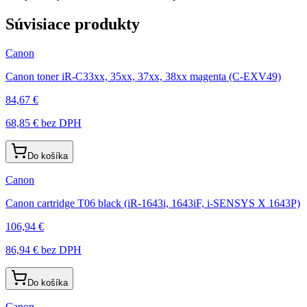
Súvisiace produkty
Canon
Canon toner iR-C33xx, 35xx, 37xx, 38xx magenta (C-EXV49)
84,67 €
68,85 €
bez DPH
Do košíka
Canon
Canon cartridge T06 black (iR-1643i, 1643iF, i-SENSYS X 1643P)
106,94 €
86,94 €
bez DPH
Do košíka
Canon