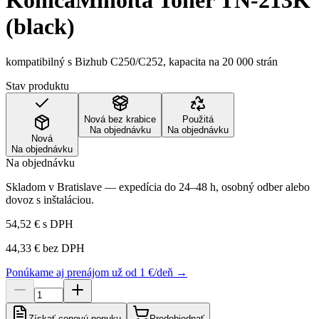
KonicaMinolta Toner TN-213K
(black)
kompatibilný s Bizhub C250/C252, kapacita na 20 000 strán
Stav produktu
Nová bez krabice
Použitá
Na objednávku
Na objednávku
Nová
Na objednávku
Na objednávku
Skladom v Bratislave — expedícia do 24–48 h, osobný odber alebo
dovoz s inštaláciou.
54,52 €
s DPH
44,33 €
bez DPH
Ponúkame aj prenájom už od 1 €/deň →
Získať cenovú ponuku
Predobjednať