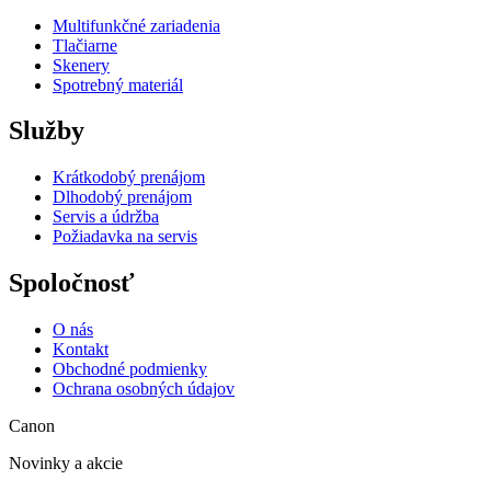
Multifunkčné zariadenia
Tlačiarne
Skenery
Spotrebný materiál
Služby
Krátkodobý prenájom
Dlhodobý prenájom
Servis a údržba
Požiadavka na servis
Spoločnosť
O nás
Kontakt
Obchodné podmienky
Ochrana osobných údajov
Canon
Novinky a akcie