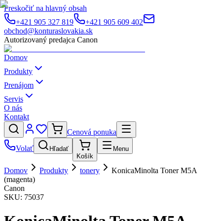
Preskočiť na hlavný obsah
+421 905 327 819
+421 905 609 402
obchod@konturaslovakia.sk
Autorizovaný predajca Canon
Domov
Produkty
Prenájom
Servis
O nás
Kontakt
Cenová ponuka
Volať
Hľadať
Menu
Košík
Domov
Produkty
tonery
KonicaMinolta Toner M5A
(magenta)
Canon
SKU:
75037