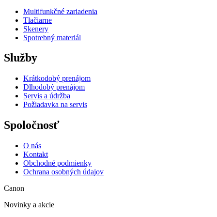
Multifunkčné zariadenia
Tlačiarne
Skenery
Spotrebný materiál
Služby
Krátkodobý prenájom
Dlhodobý prenájom
Servis a údržba
Požiadavka na servis
Spoločnosť
O nás
Kontakt
Obchodné podmienky
Ochrana osobných údajov
Canon
Novinky a akcie