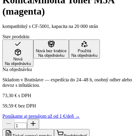
KonicaMinolta Toner M5A
(magenta)
kompatibilný s CF-5001, kapacita na 20 000 strán
Stav produktu
Nová bez krabice
Použitá
Na objednávku
Na objednávku
Nová
Na objednávku
Na objednávku
Skladom v Bratislave — expedícia do 24–48 h, osobný odber alebo
dovoz s inštaláciou.
73,30 €
s DPH
59,59 €
bez DPH
Ponúkame aj prenájom už od 1 €/deň →
Získať cenovú ponuku
Predobjednať