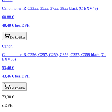
Canon toner iR-C33xx, 35xx, 37xx, 38xx black (C-EXV49)
60,88 €
49,49 €
bez DPH
Do košíka
Canon
Canon toner iR-C256, C257, C259, C356, C357, C359 black (C-
EXV55)
53,46 €
43,46 €
bez DPH
Do košíka
73,30 €
s DPH