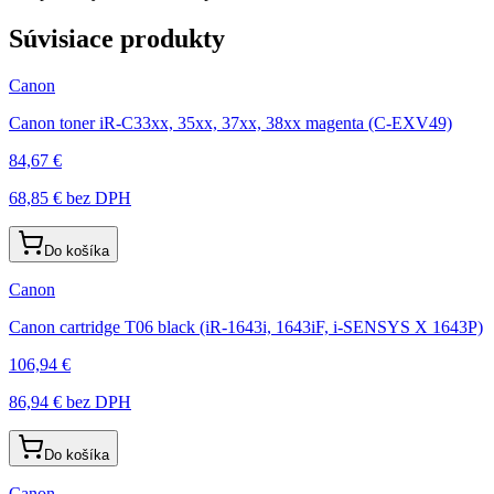
Súvisiace produkty
Canon
Canon toner iR-C33xx, 35xx, 37xx, 38xx magenta (C-EXV49)
84,67 €
68,85 €
bez DPH
Do košíka
Canon
Canon cartridge T06 black (iR-1643i, 1643iF, i-SENSYS X 1643P)
106,94 €
86,94 €
bez DPH
Do košíka
Canon