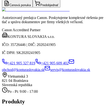
Cenová ponuka
Predobjednať
Autorizovaný predajca Canon
. Poskytujeme komplexné riešenia pre
tlač a správu dokumentov pre firmy všetkých veľkostí.
Canon Accredited Partner
KONTURA SLOVAKIA s.r.o.
IČO:
35726446
| DIČ:
2020241905
IČ DPH:
SK2020241905
+421 905 327 819
+421 905 609 402
obchod@konturaslovakia.sk
servis@konturaslovakia.sk
Vietnamská 3
821 04
Bratislava
Slovenská republika
Po - Pi: 9:00 - 17:00
Produkty