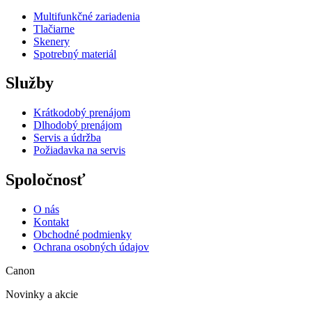
Multifunkčné zariadenia
Tlačiarne
Skenery
Spotrebný materiál
Služby
Krátkodobý prenájom
Dlhodobý prenájom
Servis a údržba
Požiadavka na servis
Spoločnosť
O nás
Kontakt
Obchodné podmienky
Ochrana osobných údajov
Canon
Novinky a akcie