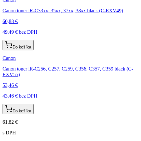
Canon toner iR-C33xx, 35xx, 37xx, 38xx black (C-EXV49)
60,88 €
49,49 €
bez DPH
Do košíka
Canon
Canon toner iR-C256, C257, C259, C356, C357, C359 black (C-
EXV55)
53,46 €
43,46 €
bez DPH
Do košíka
61,82 €
s DPH