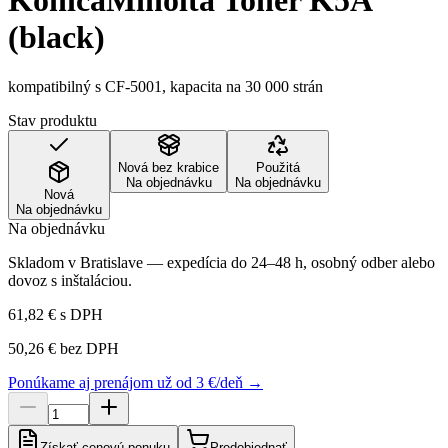
KonicaMinolta Toner K5A
(black)
kompatibilný s CF-5001, kapacita na 30 000 strán
Stav produktu
Nová bez krabice
Použitá
Na objednávku
Na objednávku
Nová
Na objednávku
Na objednávku
Skladom v Bratislave — expedícia do 24–48 h, osobný odber alebo
dovoz s inštaláciou.
61,82 €
s DPH
50,26 €
bez DPH
Ponúkame aj prenájom už od 3 €/deň →
Získať cenovú ponuku
Predobjednať