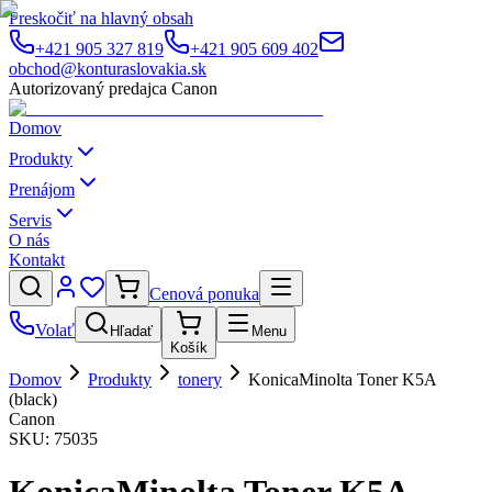
Preskočiť na hlavný obsah
+421 905 327 819
+421 905 609 402
obchod@konturaslovakia.sk
Autorizovaný predajca Canon
Domov
Produkty
Prenájom
Servis
O nás
Kontakt
Cenová ponuka
Volať
Hľadať
Menu
Košík
Domov
Produkty
tonery
KonicaMinolta Toner K5A
(black)
Canon
SKU:
75035