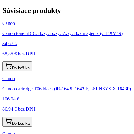
Súvisiace produkty
Canon
Canon toner iR-C33xx, 35xx, 37xx, 38xx magenta (C-EXV49)
84,67 €
68,85 €
bez DPH
Do košíka
Canon
Canon cartridge T06 black (iR-1643i, 1643iF, i-SENSYS X 1643P)
106,94 €
86,94 €
bez DPH
Do košíka
Canon