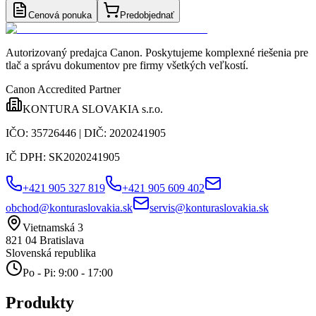
Cenová ponuka
Predobjednať
Autorizovaný predajca Canon
. Poskytujeme komplexné riešenia pre
tlač a správu dokumentov pre firmy všetkých veľkostí.
Canon Accredited Partner
KONTURA SLOVAKIA s.r.o.
IČO:
35726446
| DIČ:
2020241905
IČ DPH:
SK2020241905
+421 905 327 819
+421 905 609 402
obchod@konturaslovakia.sk
servis@konturaslovakia.sk
Vietnamská 3
821 04
Bratislava
Slovenská republika
Po - Pi: 9:00 - 17:00
Produkty