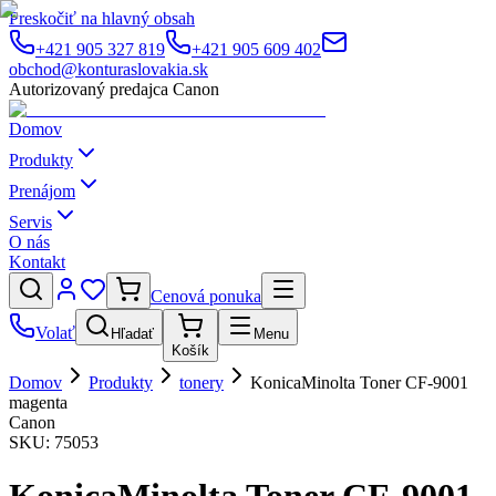
Preskočiť na hlavný obsah
+421 905 327 819
+421 905 609 402
obchod@konturaslovakia.sk
Autorizovaný predajca Canon
Domov
Produkty
Prenájom
Servis
O nás
Kontakt
Cenová ponuka
Volať
Hľadať
Menu
Košík
Domov
Produkty
tonery
KonicaMinolta Toner CF-9001
magenta
Canon
SKU:
75053