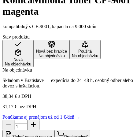
KonicaMinolta Toner CF-9001
magenta
kompatibilný s CF-9001, kapacita na 9 000 strán
Stav produktu
Nová bez krabice
Použitá
Na objednávku
Na objednávku
Nová
Na objednávku
Na objednávku
Skladom v Bratislave — expedícia do 24–48 h, osobný odber alebo
dovoz s inštaláciou.
38,34 €
s DPH
31,17 €
bez DPH
Ponúkame aj prenájom už od 1 €/deň →
Získať cenovú ponuku
Predobjednať