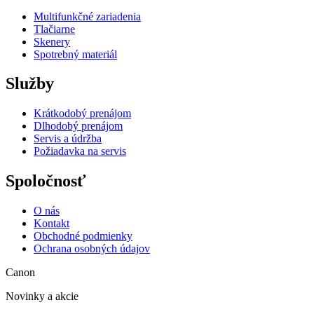
Multifunkčné zariadenia
Tlačiarne
Skenery
Spotrebný materiál
Služby
Krátkodobý prenájom
Dlhodobý prenájom
Servis a údržba
Požiadavka na servis
Spoločnosť
O nás
Kontakt
Obchodné podmienky
Ochrana osobných údajov
Canon
Novinky a akcie