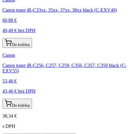
Canon toner iR-C33xx, 35xx, 37xx, 38xx black (C-EXV49)
60,88 €
49,49 €
bez DPH
Do košíka
Canon
Canon toner iR-C256, C257, C259, C356, C357, C359 black (C-
EXV55)
53,46 €
43,46 €
bez DPH
Do košíka
38,34 €
s DPH