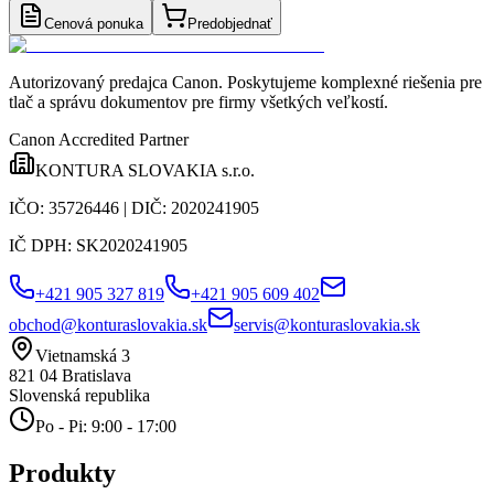
Cenová ponuka
Predobjednať
Autorizovaný predajca Canon
. Poskytujeme komplexné riešenia pre
tlač a správu dokumentov pre firmy všetkých veľkostí.
Canon Accredited Partner
KONTURA SLOVAKIA s.r.o.
IČO:
35726446
| DIČ:
2020241905
IČ DPH:
SK2020241905
+421 905 327 819
+421 905 609 402
obchod@konturaslovakia.sk
servis@konturaslovakia.sk
Vietnamská 3
821 04
Bratislava
Slovenská republika
Po - Pi: 9:00 - 17:00
Produkty