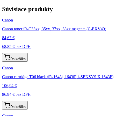
Súvisiace produkty
Canon
Canon toner iR-C33xx, 35xx, 37xx, 38xx magenta (C-EXV49)
84,67 €
68,85 €
bez DPH
Do košíka
Canon
Canon cartridge T06 black (iR-1643i, 1643iF, i-SENSYS X 1643P)
106,94 €
86,94 €
bez DPH
Do košíka
Canon