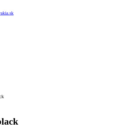
akia.sk
ck
black