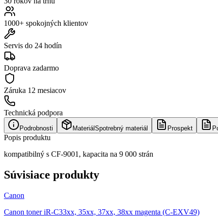
30 rokov na trhu
1000+ spokojných klientov
Servis do 24 hodín
Doprava zadarmo
Záruka
12 mesiacov
Technická podpora
Podrobnosti
Materiál
Spotrebný materiál
Prospekt
P
Popis produktu
kompatibilný s CF-9001, kapacita na 9 000 strán
Súvisiace produkty
Canon
Canon toner iR-C33xx, 35xx, 37xx, 38xx magenta (C-EXV49)