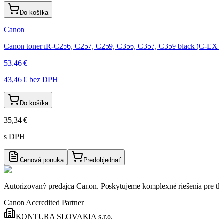
Do košíka
Canon
Canon toner iR-C256, C257, C259, C356, C357, C359 black (C-E
53,46 €
43,46 €
bez DPH
Do košíka
35,34 €
s DPH
Cenová ponuka
Predobjednať
Autorizovaný predajca Canon
. Poskytujeme komplexné riešenia pre t
Canon Accredited Partner
KONTURA SLOVAKIA s.r.o.