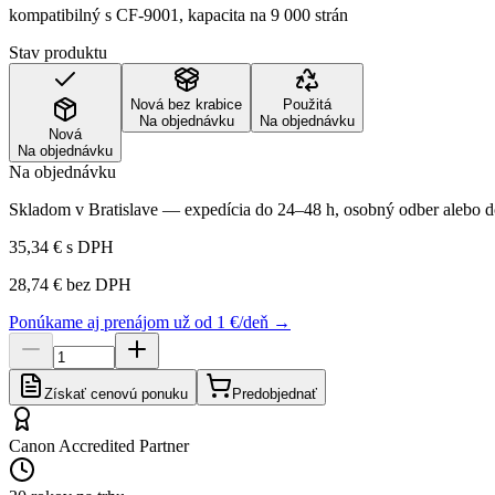
kompatibilný s CF-9001, kapacita na 9 000 strán
Stav produktu
Nová bez krabice
Použitá
Na objednávku
Na objednávku
Nová
Na objednávku
Na objednávku
Skladom v Bratislave — expedícia do 24–48 h, osobný odber alebo do
35,34 €
s DPH
28,74 €
bez DPH
Ponúkame aj prenájom už od 1 €/deň →
Získať cenovú ponuku
Predobjednať
Canon Accredited Partner