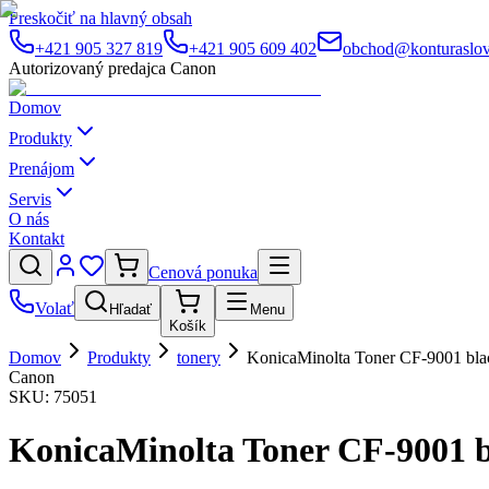
Preskočiť na hlavný obsah
+421 905 327 819
+421 905 609 402
obchod@konturaslov
Autorizovaný predajca Canon
Domov
Produkty
Prenájom
Servis
O nás
Kontakt
Cenová ponuka
Volať
Hľadať
Menu
Košík
Domov
Produkty
tonery
KonicaMinolta Toner CF-9001 bla
Canon
SKU:
75051
KonicaMinolta Toner CF-9001 