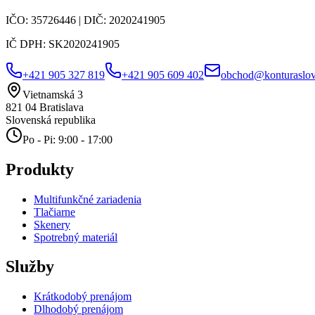
IČO:
35726446
| DIČ:
2020241905
IČ DPH:
SK2020241905
+421 905 327 819
+421 905 609 402
obchod@konturaslov
Vietnamská 3
821 04
Bratislava
Slovenská republika
Po - Pi: 9:00 - 17:00
Produkty
Multifunkčné zariadenia
Tlačiarne
Skenery
Spotrebný materiál
Služby
Krátkodobý prenájom
Dlhodobý prenájom