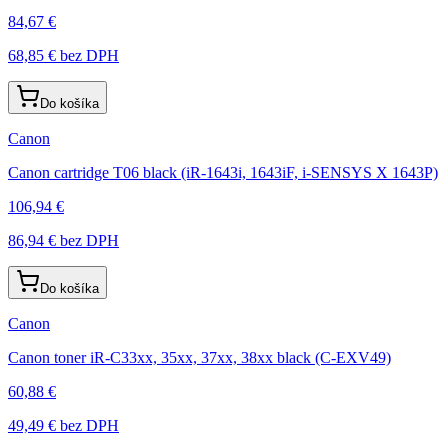
84,67 €
68,85 €
bez DPH
Do košíka
Canon
Canon cartridge T06 black (iR-1643i, 1643iF, i-SENSYS X 1643P)
106,94 €
86,94 €
bez DPH
Do košíka
Canon
Canon toner iR-C33xx, 35xx, 37xx, 38xx black (C-EXV49)
60,88 €
49,49 €
bez DPH