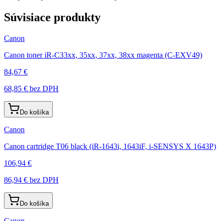
Súvisiace produkty
Canon
Canon toner iR-C33xx, 35xx, 37xx, 38xx magenta (C-EXV49)
84,67 €
68,85 €
bez DPH
Do košíka
Canon
Canon cartridge T06 black (iR-1643i, 1643iF, i-SENSYS X 1643P)
106,94 €
86,94 €
bez DPH
Do košíka
Canon