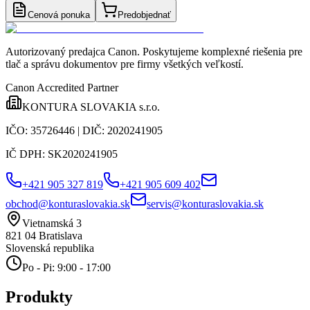
Cenová ponuka
Predobjednať
Autorizovaný predajca Canon
. Poskytujeme komplexné riešenia pre
tlač a správu dokumentov pre firmy všetkých veľkostí.
Canon Accredited Partner
KONTURA SLOVAKIA s.r.o.
IČO:
35726446
| DIČ:
2020241905
IČ DPH:
SK2020241905
+421 905 327 819
+421 905 609 402
obchod@konturaslovakia.sk
servis@konturaslovakia.sk
Vietnamská 3
821 04
Bratislava
Slovenská republika
Po - Pi: 9:00 - 17:00
Produkty