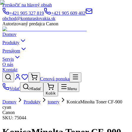
Preskočiť na hlavný obsah
+421 905 327 819
+421 905 609 402
obchod@konturaslovakia.sk
Autorizovaný predajca Canon
Domov
Produkty
Prenájom
Servis
O nás
Kontakt
Cenová ponuka
Volať
Hľadať
Menu
Košík
Domov
Produkty
tonery
KonicaMinolta Toner CF-900
cyan
Canon
SKU:
75044