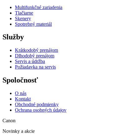
Multifunkčné zariadenia
Tlačiarne
Skenery
Spotrebný materiál
Služby
Krátkodobý prenájom
Dlhodobý prenájom
Servis a údržba
Požiadavka na servis
Spoločnosť
O nás
Kontakt
Obchodné podmienky
Ochrana osobných údajov
Canon
Novinky a akcie