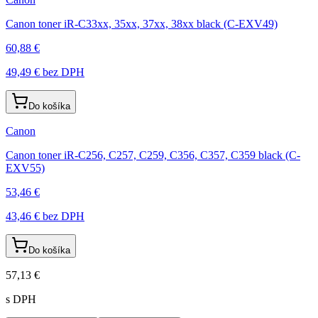
Canon toner iR-C33xx, 35xx, 37xx, 38xx black (C-EXV49)
60,88 €
49,49 €
bez DPH
Do košíka
Canon
Canon toner iR-C256, C257, C259, C356, C357, C359 black (C-
EXV55)
53,46 €
43,46 €
bez DPH
Do košíka
57,13 €
s DPH