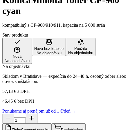
KonicaMinolta Toner CF-900
cyan
kompatibilný s CF-900/910/911, kapacita na 5 000 strán
Stav produktu
Nová bez krabice
Použitá
Na objednávku
Na objednávku
Nová
Na objednávku
Na objednávku
Skladom v Bratislave — expedícia do 24–48 h, osobný odber alebo
dovoz s inštaláciou.
57,13 €
s DPH
46,45 €
bez DPH
Ponúkame aj prenájom už od 1 €/deň →
Získať cenovú ponuku
Predobjednať