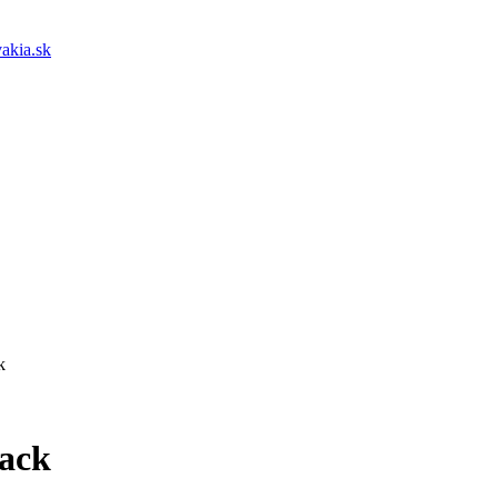
akia.sk
k
lack