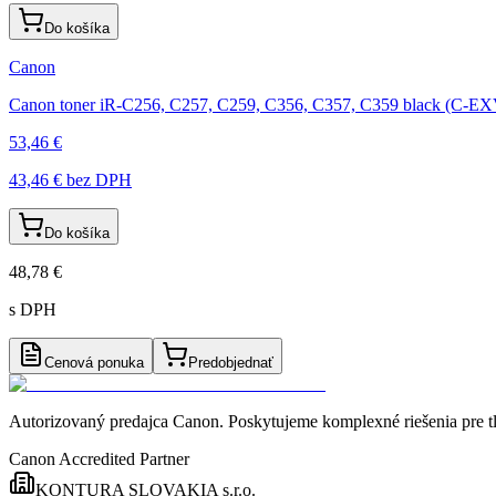
Do košíka
Canon
Canon toner iR-C256, C257, C259, C356, C357, C359 black (C-E
53,46 €
43,46 €
bez DPH
Do košíka
48,78 €
s DPH
Cenová ponuka
Predobjednať
Autorizovaný predajca Canon
. Poskytujeme komplexné riešenia pre t
Canon Accredited Partner
KONTURA SLOVAKIA s.r.o.