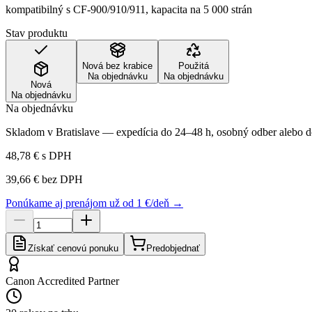
kompatibilný s CF-900/910/911, kapacita na 5 000 strán
Stav produktu
Nová bez krabice
Použitá
Na objednávku
Na objednávku
Nová
Na objednávku
Na objednávku
Skladom v Bratislave — expedícia do 24–48 h, osobný odber alebo do
48,78 €
s DPH
39,66 €
bez DPH
Ponúkame aj prenájom už od 1 €/deň →
Získať cenovú ponuku
Predobjednať
Canon Accredited Partner