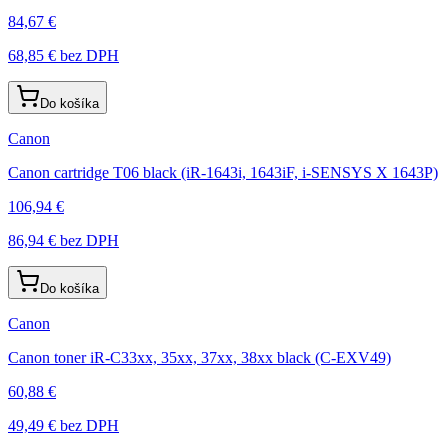
84,67 €
68,85 €
bez DPH
Do košíka
Canon
Canon cartridge T06 black (iR-1643i, 1643iF, i-SENSYS X 1643P)
106,94 €
86,94 €
bez DPH
Do košíka
Canon
Canon toner iR-C33xx, 35xx, 37xx, 38xx black (C-EXV49)
60,88 €
49,49 €
bez DPH