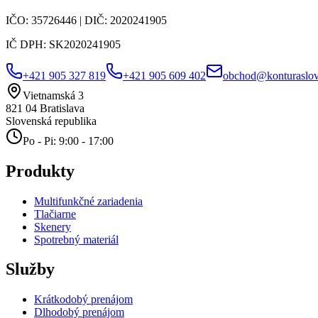
IČO:
35726446
| DIČ:
2020241905
IČ DPH:
SK2020241905
+421 905 327 819
+421 905 609 402
obchod@konturaslov
Vietnamská 3
821 04
Bratislava
Slovenská republika
Po - Pi: 9:00 - 17:00
Produkty
Multifunkčné zariadenia
Tlačiarne
Skenery
Spotrebný materiál
Služby
Krátkodobý prenájom
Dlhodobý prenájom