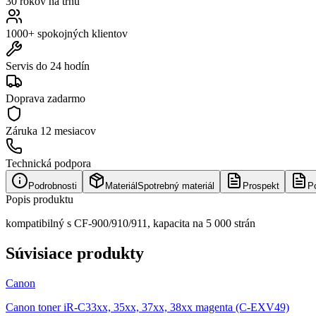
30 rokov na trhu
1000+ spokojných klientov
Servis do 24 hodín
Doprava zadarmo
Záruka
12 mesiacov
Technická podpora
Podrobnosti
Materiál
Spotrebný materiál
Prospekt
P
Popis produktu
kompatibilný s CF-900/910/911, kapacita na 5 000 strán
Súvisiace produkty
Canon
Canon toner iR-C33xx, 35xx, 37xx, 38xx magenta (C-EXV49)