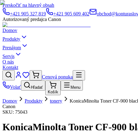
Preskočiť na hlavný obsah
+421 905 327 819
+421 905 609 402
obchod@konturaslov
Autorizovaný predajca Canon
Domov
Produkty
Prenájom
Servis
O nás
Kontakt
Cenová ponuka
Volať
Hľadať
Menu
Košík
Domov
Produkty
tonery
KonicaMinolta Toner CF-900 blac
Canon
SKU:
75043
KonicaMinolta Toner CF-900 b