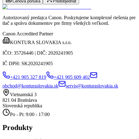
Cenová ponuka
Predobjednať
Autorizovaný predajca Canon
. Poskytujeme komplexné riešenia pre
tlač a správu dokumentov pre firmy všetkých veľkostí.
Canon Accredited Partner
KONTURA SLOVAKIA s.r.o.
IČO:
35726446
| DIČ:
2020241905
IČ DPH:
SK2020241905
+421 905 327 819
+421 905 609 402
obchod@konturaslovakia.sk
servis@konturaslovakia.sk
Vietnamská 3
821 04
Bratislava
Slovenská republika
Po - Pi: 9:00 - 17:00
Produkty