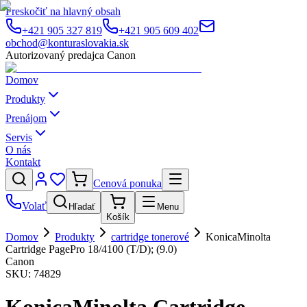
Preskočiť na hlavný obsah
+421 905 327 819
+421 905 609 402
obchod@konturaslovakia.sk
Autorizovaný predajca Canon
Domov
Produkty
Prenájom
Servis
O nás
Kontakt
Cenová ponuka
Volať
Hľadať
Menu
Košík
Domov
Produkty
cartridge tonerové
KonicaMinolta
Cartridge PagePro 18/4100 (T/D); (9.0)
Canon
SKU:
74829