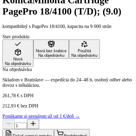
KonicaMinolta Cartridge
PagePro 18/4100 (T/D); (9.0)
kompatibilný s PagePro 18/4100, kapacita na 9 000 strán
Stav produktu
Nová bez krabice
Použitá
Na objednávku
Na objednávku
Nová
Na objednávku
Na objednávku
Skladom v Bratislave — expedícia do 24–48 h, osobný odber alebo
dovoz s inštaláciou.
261,78 €
s DPH
212,93 €
bez DPH
Ponúkame aj prenájom už od 1 €/deň →
Získať cenovú ponuku
Predobjednať