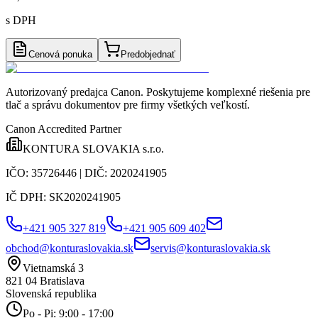
s DPH
Cenová ponuka
Predobjednať
Autorizovaný predajca Canon
. Poskytujeme komplexné riešenia pre
tlač a správu dokumentov pre firmy všetkých veľkostí.
Canon Accredited Partner
KONTURA SLOVAKIA s.r.o.
IČO:
35726446
| DIČ:
2020241905
IČ DPH:
SK2020241905
+421 905 327 819
+421 905 609 402
obchod@konturaslovakia.sk
servis@konturaslovakia.sk
Vietnamská 3
821 04
Bratislava
Slovenská republika
Po - Pi: 9:00 - 17:00