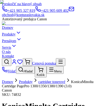
Preskočiť na hlavný obsah
+421 905 327 819
+421 905 609 402
obchod@konturaslovakia.sk
Autorizovaný predajca Canon
Domov
Produkty
Prenájom
Servis
O nás
Kontakt
Cenová ponuka
Volať
Hľadať
Menu
Košík
Domov
Produkty
cartridge tonerové
KonicaMinolta
Cartridge PagePro 1300/1350/1380/1390 (3.0)
Canon
SKU:
74832