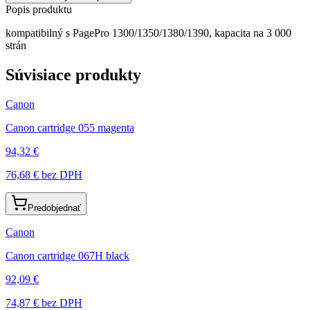
Popis produktu
kompatibilný s PagePro 1300/1350/1380/1390, kapacita na 3 000
strán
Súvisiace produkty
Canon
Canon cartridge 055 magenta
94,32 €
76,68 €
bez DPH
Predobjednať
Canon
Canon cartridge 067H black
92,09 €
74,87 €
bez DPH