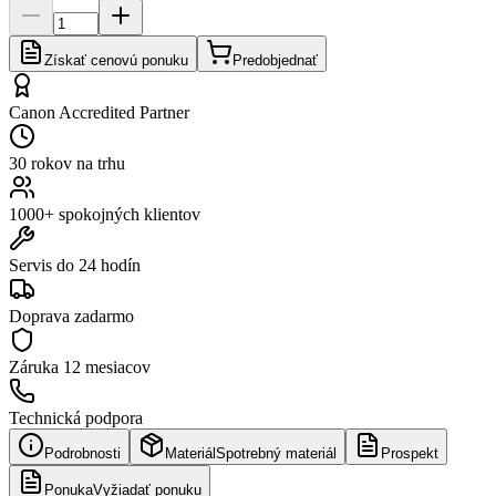
Získať cenovú ponuku
Predobjednať
Canon Accredited Partner
30 rokov na trhu
1000+ spokojných klientov
Servis do 24 hodín
Doprava zadarmo
Záruka
12 mesiacov
Technická podpora
Podrobnosti
Materiál
Spotrebný materiál
Prospekt
Ponuka
Vyžiadať ponuku