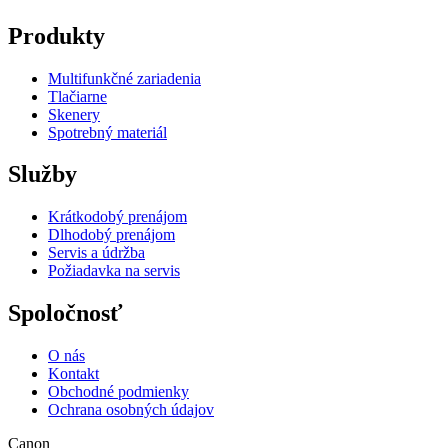
Produkty
Multifunkčné zariadenia
Tlačiarne
Skenery
Spotrebný materiál
Služby
Krátkodobý prenájom
Dlhodobý prenájom
Servis a údržba
Požiadavka na servis
Spoločnosť
O nás
Kontakt
Obchodné podmienky
Ochrana osobných údajov
Canon