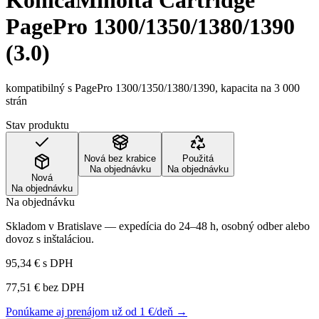
KonicaMinolta Cartridge
PagePro 1300/1350/1380/1390
(3.0)
kompatibilný s PagePro 1300/1350/1380/1390, kapacita na 3 000
strán
Stav produktu
Nová bez krabice
Použitá
Na objednávku
Na objednávku
Nová
Na objednávku
Na objednávku
Skladom v Bratislave — expedícia do 24–48 h, osobný odber alebo
dovoz s inštaláciou.
95,34 €
s DPH
77,51 €
bez DPH
Ponúkame aj prenájom už od 1 €/deň →