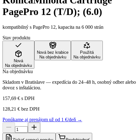
KonicaMinolta Cartridge
PagePro 12 (T/D); (6.0)
kompatibilný s PagePro 12, kapacita na 6 000 strán
Stav produktu
Nová bez krabice
Použitá
Na objednávku
Na objednávku
Nová
Na objednávku
Na objednávku
Skladom v Bratislave — expedícia do 24–48 h, osobný odber alebo
dovoz s inštaláciou.
157,69 €
s DPH
128,21 €
bez DPH
Ponúkame aj prenájom už od 1 €/deň →
Získať cenovú ponuku
Predobjednať