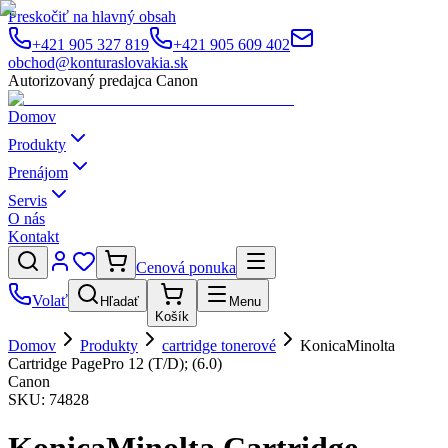
Preskočiť na hlavný obsah
+421 905 327 819
+421 905 609 402
obchod@konturaslovakia.sk
Autorizovaný predajca Canon
Domov
Produkty
Prenájom
Servis
O nás
Kontakt
Cenová ponuka
Volať
Hľadať
Menu
Košík
Domov
Produkty
cartridge tonerové
KonicaMinolta
Cartridge PagePro 12 (T/D); (6.0)
Canon
SKU:
74828