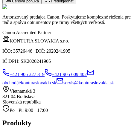
Cenová ponuka
Predobjednať
Autorizovaný predajca Canon
. Poskytujeme komplexné riešenia pre
tlač a správu dokumentov pre firmy všetkých veľkostí.
Canon Accredited Partner
KONTURA SLOVAKIA s.r.o.
IČO:
35726446
| DIČ:
2020241905
IČ DPH:
SK2020241905
+421 905 327 819
+421 905 609 402
obchod@konturaslovakia.sk
servis@konturaslovakia.sk
Vietnamská 3
821 04
Bratislava
Slovenská republika
Po - Pi: 9:00 - 17:00
Produkty